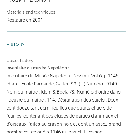
H. 0,29 m ; L. 0,448 m
Materials and techniques
Restauré en 2001
HISTORY
Object history
Inventaire du musée Napoléon :
Inventaire du Musée Napoléon. Dessins. Vol.6, p.1145,
chap. : Ecole flamande, Carton 93. (...) Numéro : 9140.
Nom du maître : Idem & Boela /&. Numéro d'ordre dans
l'oeuvre du maître : 114. Désignation des sujets : Deux
cent douze tant demi-feuilles que quarts et tiers de
feuilles, contenant des études de parties d'animaux et
d'oiseaux, faites au crayon noir, et dont un assez grand
nombre est colorié
p.1146
au pastel. Elles sont