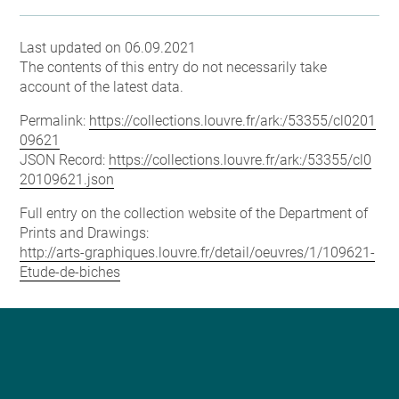
Last updated on 06.09.2021
The contents of this entry do not necessarily take
account of the latest data.
Permalink:
https://collections.louvre.fr/ark:/53355/cl0201
09621
JSON Record:
https://collections.louvre.fr/ark:/53355/cl0
20109621.json
Full entry on the collection website of the Department of
Prints and Drawings:
http://arts-graphiques.louvre.fr/detail/oeuvres/1/109621-
Etude-de-biches