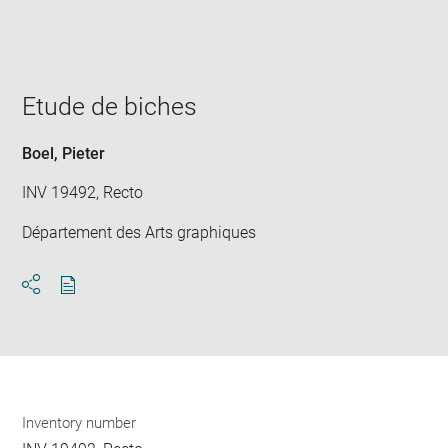
win
Etude de biches
Boel, Pieter
INV 19492, Recto
Département des Arts graphiques
Download
Share
pdf
Inventory number