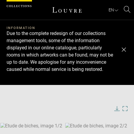
Cookies management panel
EN
Se
INFORMATION
Due to the complete redesign of our collections
management tools, some of the information
displayed in our online catalogue, particularly
rooms in which artworks can be found, may not be
up to date. We apologise for any inconvenience
caused while normal service is being restored.
Download
Next
Previous
Enlarge
image
Enlarge
in
image
new
in
Image
Downlo
Enla
caption:
window
new
image
ima
window
SKIP IMAGE CAROUSEL
in
new