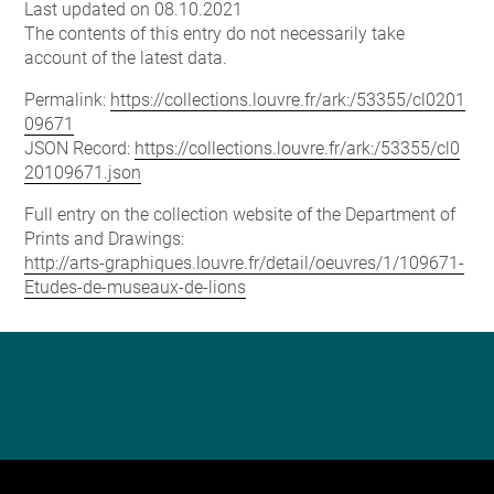
Last updated on 08.10.2021
The contents of this entry do not necessarily take
account of the latest data.
Permalink:
https://collections.louvre.fr/ark:/53355/cl0201
09671
JSON Record:
https://collections.louvre.fr/ark:/53355/cl0
20109671.json
Full entry on the collection website of the Department of
Prints and Drawings:
http://arts-graphiques.louvre.fr/detail/oeuvres/1/109671-
Etudes-de-museaux-de-lions