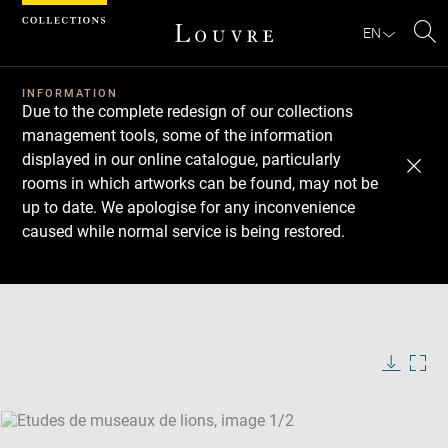
Cookies management panel
EN
Se
INFORMATION
Due to the complete redesign of our collections
management tools, some of the information
displayed in our online catalogue, particularly
rooms in which artworks can be found, may not be
up to date. We apologise for any inconvenience
caused while normal service is being restored.
Download
Next
Previous
Enlarge
image
Enlarge
in
image
new
in
Image
Downlo
Enla
caption:
window
new
image
ima
window
SKIP IMAGE CAROUSEL
in
new