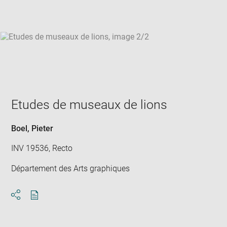
win
Etudes de museaux de lions
Boel, Pieter
INV 19536, Recto
Département des Arts graphiques
Download
Share
pdf