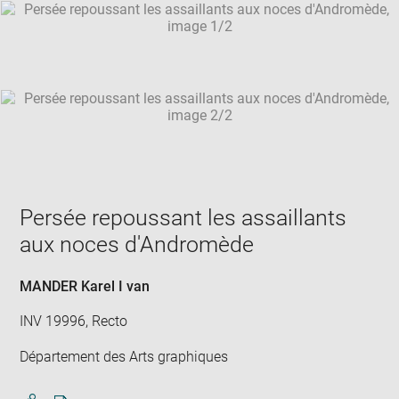
SKIP IMAGE CAROUSEL
in
new
win
Persée repoussant les assaillants
aux noces d'Andromède
MANDER Karel I van
INV 19996, Recto
Département des Arts graphiques