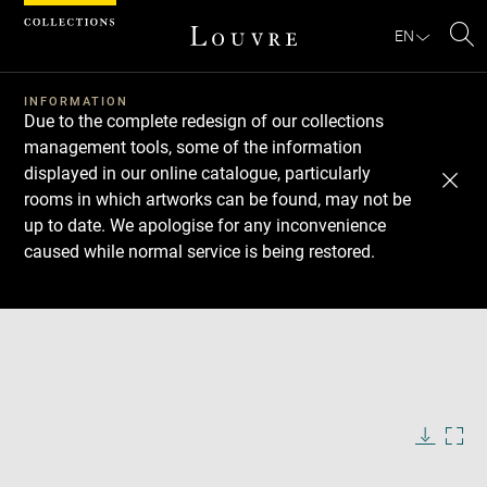
Cookies management panel
EN
Se
INFORMATION
Due to the complete redesign of our collections
management tools, some of the information
displayed in our online catalogue, particularly
rooms in which artworks can be found, may not be
up to date. We apologise for any inconvenience
caused while normal service is being restored.
Download
Next
Previous
Enlarge
image
in
Enlarge
new
image
window
in
Image
Downlo
Enla
caption:
new
image
ima
window