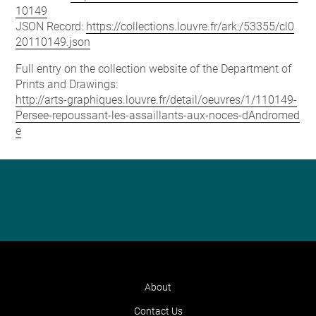
10149
JSON Record:
https://collections.louvre.fr/ark:/53355/cl0
20110149.json
Full entry on the collection website of the Department of
Prints and Drawings:
http://arts-graphiques.louvre.fr/detail/oeuvres/1/110149-
Persee-repoussant-les-assaillants-aux-noces-dAndromed
e
About
Contact Us