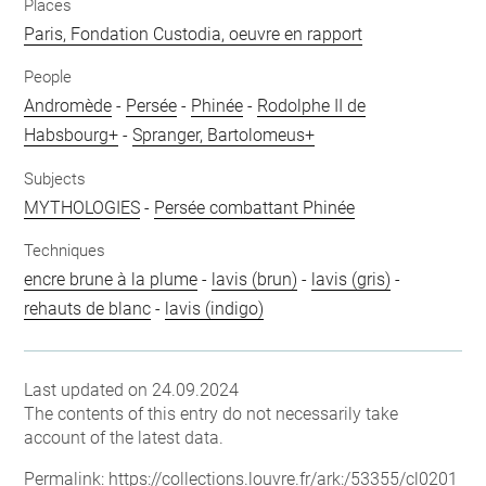
Places
Paris, Fondation Custodia, oeuvre en rapport
People
Andromède
-
Persée
-
Phinée
-
Rodolphe II de
Habsbourg+
-
Spranger, Bartolomeus+
Subjects
MYTHOLOGIES
-
Persée combattant Phinée
Techniques
encre brune à la plume
-
lavis (brun)
-
lavis (gris)
-
rehauts de blanc
-
lavis (indigo)
Last updated on 24.09.2024
The contents of this entry do not necessarily take
account of the latest data.
Permalink:
https://collections.louvre.fr/ark:/53355/cl0201