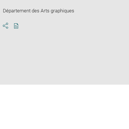
Département des Arts graphiques
Download
Share
pdf