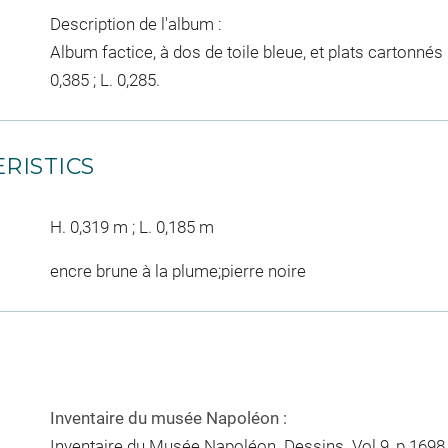
Description de l'album :
Album factice, à dos de toile bleue, et plats cartonné
0,385 ; L. 0,285.
RISTICS
H. 0,319 m ; L. 0,185 m
encre brune à la plume;pierre noire
Inventaire du musée Napoléon :
Inventaire du Musée Napoléon. Dessins. Vol.9, p.1698,