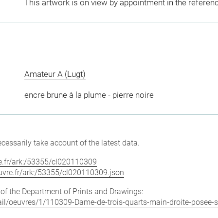
This artwork is on view by appointment in the referen
Amateur A (Lugt)
encre brune à la plume
-
pierre noire
cessarily take account of the latest data.
vre.fr/ark:/53355/cl020110309
louvre.fr/ark:/53355/cl020110309.json
e of the Department of Prints and Drawings:
etail/oeuvres/1/110309-Dame-de-trois-quarts-main-droite-posee-s