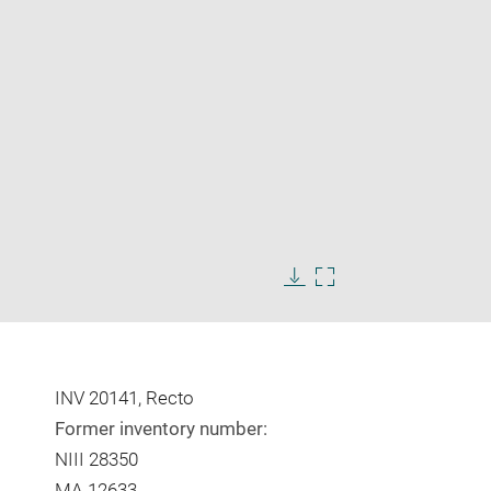
Enlarge
image
Download
Enlarge
in
image
image
new
in
window
new
window
INV 20141, Recto
Former inventory number:
NIII 28350
MA 12633