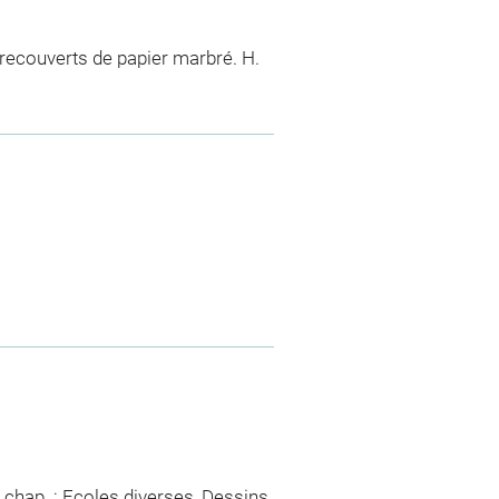
s recouverts de papier marbré. H.
 chap. : Ecoles diverses, Dessins