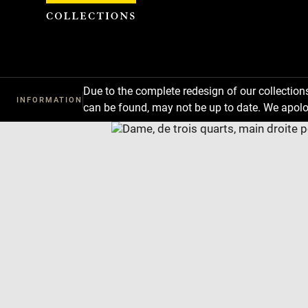
Cookies management panel
Due to the complete redesign of our collectio
INFORMATION
can be found, may not be up to date. We apolo
Download
Next
Previous