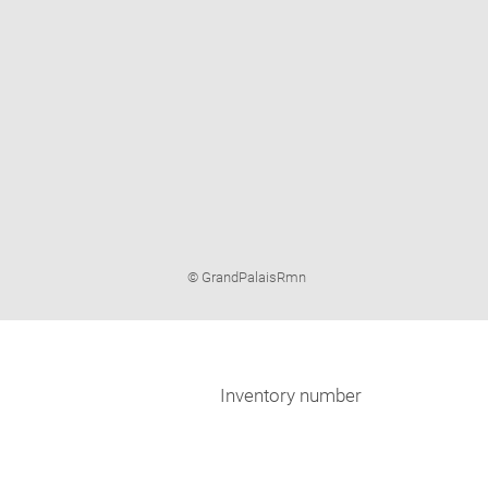
Image
© GrandPalaisRmn
caption:
Inventory number