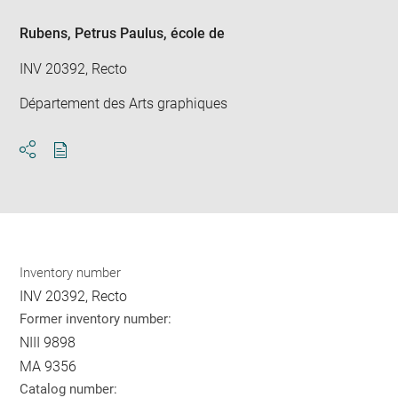
new
win
Rubens, Petrus Paulus
, école de
INV 20392, Recto
Département des Arts graphiques
Download
Share
pdf
Inventory number
INV 20392, Recto
Former inventory number:
NIII 9898
MA 9356
Catalog number: