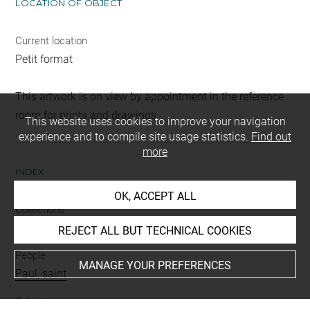
LOCATION OF OBJECT
Current location
Petit format
This artwork is on view by appointment in the reference
room for prints and drawings
This website uses cookies to improve your navigation
experience and to compile site usage statistics.
Find out
more
INDEX
OK, ACCEPT ALL
Collections
Cabinet du Roi
REJECT ALL BUT TECHNICAL COOKIES
People
MANAGE YOUR PREFERENCES
Paul, saint
Subjects