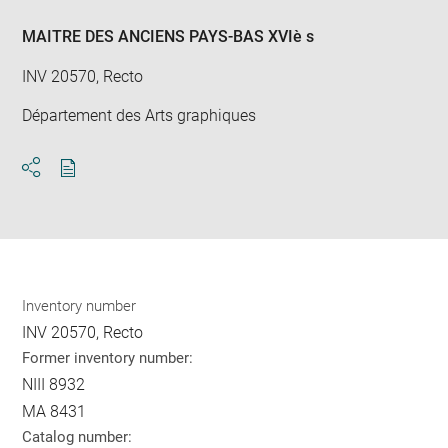
win
MAITRE DES ANCIENS PAYS-BAS XVIè s
INV 20570, Recto
Département des Arts graphiques
Download
Share
pdf
Inventory number
INV 20570, Recto
Former inventory number:
NIII 8932
MA 8431
Catalog number: