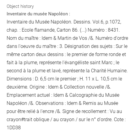
Object history
Inventaire du musée Napoléon :
Inventaire du Musée Napoléon. Dessins. Vol.6, p.1072,
chap. : Ecole flamande, Carton 86. (...) Numéro : 8431.
Nom du maître : Idem & Martin de Vos /&. Numéro d'ordre
dans l'oeuvre du maître : 3. Désignation des sujets : Sur le
même carton deux dessins : le premier de forme ronde et
fait à la plume, représente l'évangéliste saint Marc ; le
second à la plume et lavé, représente la Charité Humaine.
Dimensions : D. 6,5 cm
le premier
; H. 11 x L. 10,5 cm
le
deuxième
. Origine : Idem & Collection nouvelle /&.
Emplacement actuel : Idem & Calcographie du Musée
Napoléon /&. Observations : Idem &
Remis au Musée
pour être relié
à l'encre
/&. Signe de recollement :
Vu
au
crayon
#
trait oblique / au crayon / sur le n° d'ordre
. Cote :
1DD38