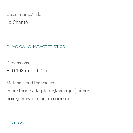
Object name/Title
La Charité
PHYSICAL CHARACTERISTICS
Dimensions
H. 0,108 m ; L. 0,1 m
Materials and techniques
encre brune à la plume;lavis (gris);pierre
noire;pinceau;mise au carreau
HISTORY