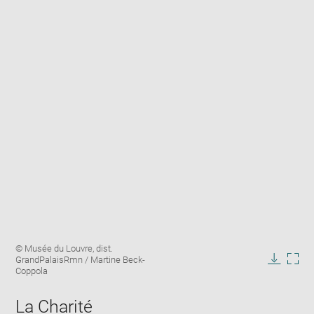
Enlarge
Image
© Musée du Louvre, dist.
image
caption:
GrandPalaisRmn / Martine Beck-
in
Downlo
Enla
Coppola
new
image
ima
window
in
La Charité
new