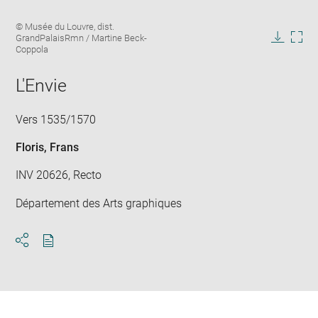
Enlarge
Image
© Musée du Louvre, dist.
image
caption:
GrandPalaisRmn / Martine Beck-
in
Downlo
Enla
Coppola
new
image
ima
window
in
L'Envie
new
win
Vers 1535/1570
Floris, Frans
INV 20626, Recto
Département des Arts graphiques
Download
Share
pdf