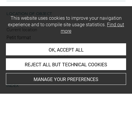
LOCATION OF OBJECT
This website uses cookies to improve your navigation
experience and to compile site usage statistics.
Find out
Current location
more
Petit format
OK, ACCEPT ALL
This artwork is on view by appointment in the reference
room for prints and drawings
REJECT ALL BUT TECHNICAL COOKIES
MANAGE YOUR PREFERENCES
INDEX
Collections
Amateur A (Lugt)
Subjects
Allégorie de l'Envie