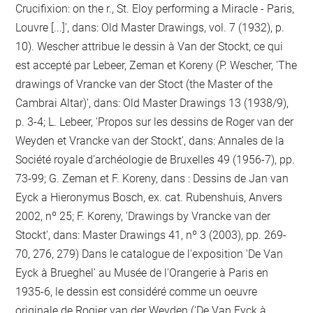
Crucifixion: on the r., St. Eloy performing a Miracle - Paris,
Louvre [...]', dans: Old Master Drawings, vol. 7 (1932), p.
10). Wescher attribue le dessin à Van der Stockt, ce qui
est accepté par Lebeer, Zeman et Koreny (P. Wescher, 'The
drawings of Vrancke van der Stoct (the Master of the
Cambrai Altar)', dans: Old Master Drawings 13 (1938/9),
p. 3-4; L. Lebeer, 'Propos sur les dessins de Roger van der
Weyden et Vrancke van der Stockt', dans: Annales de la
Société royale d'archéologie de Bruxelles 49 (1956-7), pp.
73-99; G. Zeman et F. Koreny, dans : Dessins de Jan van
Eyck a Hieronymus Bosch, ex. cat. Rubenshuis, Anvers
2002, nº 25; F. Koreny, 'Drawings by Vrancke van der
Stockt', dans: Master Drawings 41, nº 3 (2003), pp. 269-
70, 276, 279) Dans le catalogue de l'exposition 'De Van
Eyck à Brueghel' au Musée de l'Orangerie à Paris en
1935-6, le dessin est considéré comme un oeuvre
originale de Rogier van der Weyden ('De Van Eyck à