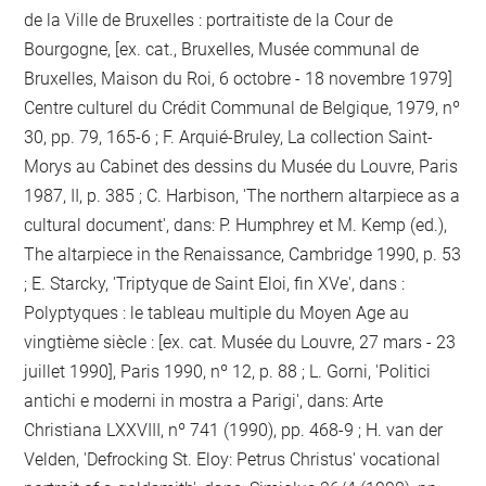
de la Ville de Bruxelles : portraitiste de la Cour de
Bourgogne, [ex. cat., Bruxelles, Musée communal de
Bruxelles, Maison du Roi, 6 octobre - 18 novembre 1979]
Centre culturel du Crédit Communal de Belgique, 1979, nº
30, pp. 79, 165-6 ; F. Arquié-Bruley, La collection Saint-
Morys au Cabinet des dessins du Musée du Louvre, Paris
1987, II, p. 385 ; C. Harbison, 'The northern altarpiece as a
cultural document', dans: P. Humphrey et M. Kemp (ed.),
The altarpiece in the Renaissance, Cambridge 1990, p. 53
; E. Starcky, 'Triptyque de Saint Eloi, fin XVe', dans :
Polyptyques : le tableau multiple du Moyen Age au
vingtième siècle : [ex. cat. Musée du Louvre, 27 mars - 23
juillet 1990], Paris 1990, nº 12, p. 88 ; L. Gorni, 'Politici
antichi e moderni in mostra a Parigi', dans: Arte
Christiana LXXVIII, nº 741 (1990), pp. 468-9 ; H. van der
Velden, 'Defrocking St. Eloy: Petrus Christus' vocational