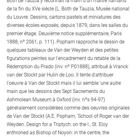
Both de Tauzia y reconnait la main d'un maître flamand
de la fin du XVe siècle (L. Both de Tauzia, Musée national
du Louvre. Dessins, cartons pastels et miniatures des
diverses écoles exposés, depuis 1879, dans les salles du
premier étage. Deuxième notice supplémentaire, Paris
1888, nº 2061, p. 111). Popham rapproche le dessin de
quelques tableaux de Van der Weyden et des petites
figurations peintes sur l'encadrement du retable de la
Rédemption du Prado (inv. nº P01888), attribué à Vranck
van der Stockt par Hulin de Loo. Il tente d'attribuer
l'oeuvre à Van der Stockt mais il lui semble 'une autre
main que les dessins des Sept Sacrements du
Ashmolean Museum à Oxford (inv. nºs 94-97)
généralement considérées comme des oeuvres originales
de Van der Stockt (A.E. Popham, 'School of Roger van der
Weyden. Design for a Triptych: on the l., St. Eloy
enthroned as Bishop of Noyon: in the centre, the