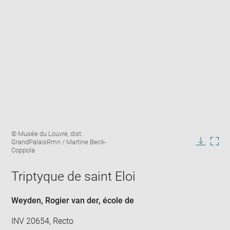
Enlarge
Image
© Musée du Louvre, dist.
image
caption:
GrandPalaisRmn / Martine Beck-
in
Downlo
Enla
Coppola
new
image
ima
window
in
Triptyque de saint Eloi
new
win
Weyden, Rogier van der
, école de
INV 20654, Recto