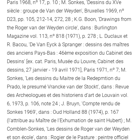
Paris 1968, nº 17, p. 10 ; M. Sonkes, 'Dessins du XVe
siècle : groupe de Van der Weyden', Bruxelles 1969, nº
D23, pp. 105, 212-14, 272, 28 ; K.G. Boon, 'Drawings from
the Roger van der Weyden circle', dans : Burlington
Magazine vol. 113, nº 818 (1971), p. 278 ; L. Duclaux et
R. Bacou, 'De Van Eyck à Spranger : dessins des maîtres
des anciens Pays-Bas : 46ème exposition du Cabinet des
Dessins' [ex. cat. Paris, Musée du Louvre, Cabinet des
dessins, 27 janvier - 19 avril 1971], Paris 1971, nº 7; M.
Sonkes, 'Les dessins du Maitre de la Redepmtion du
Prado, le presumé Vrancke van der Stockt', dans : Revue
des Archeologues et des historiens d'art de Louvain vol.
6, 1973, p. 106, note 24 ; J. Bruyn, 'Compte rendu de
Sonkes 1969', dans : Oud Holland 88 (1974), p. 167
(l'attribue au Maître de l'Exhumation de saint Hubert) ; M.
Comblen-Sonkes, 'Les dessins de Roger van der Weyden
et son école', dans : Rogier de le Pasture : peintre officiel