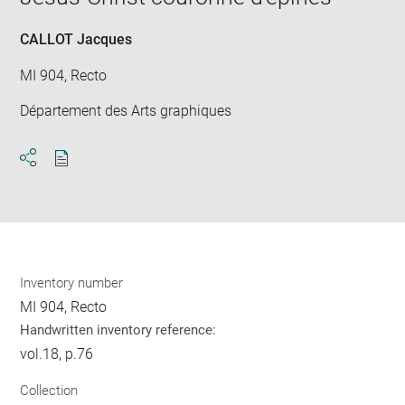
new
win
CALLOT Jacques
MI 904, Recto
Département des Arts graphiques
Download
Share
pdf
Inventory number
MI 904, Recto
Handwritten inventory reference:
vol.18, p.76
Collection