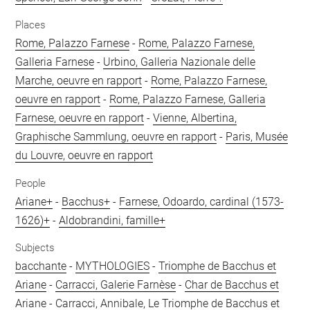
Places
Rome, Palazzo Farnese
-
Rome, Palazzo Farnese,
Galleria Farnese
-
Urbino, Galleria Nazionale delle
Marche, oeuvre en rapport
-
Rome, Palazzo Farnese,
oeuvre en rapport
-
Rome, Palazzo Farnese, Galleria
Farnese, oeuvre en rapport
-
Vienne, Albertina,
Graphische Sammlung, oeuvre en rapport
-
Paris, Musée
du Louvre, oeuvre en rapport
People
Ariane+
-
Bacchus+
-
Farnese, Odoardo, cardinal (1573-
1626)+
-
Aldobrandini, famille+
Subjects
bacchante
-
MYTHOLOGIES
-
Triomphe de Bacchus et
Ariane
-
Carracci, Galerie Farnèse
-
Char de Bacchus et
Ariane
-
Carracci, Annibale, Le Triomphe de Bacchus et