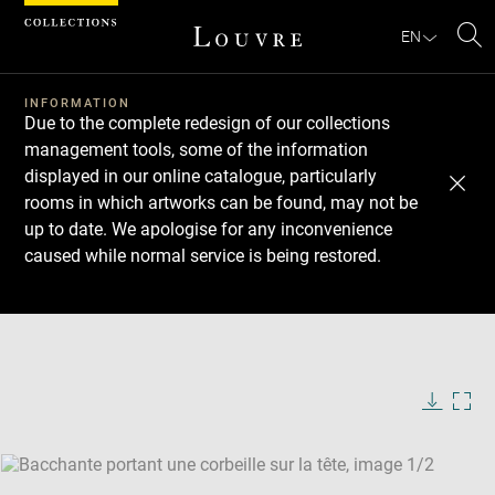
Cookies management panel
EN
Se
INFORMATION
Due to the complete redesign of our collections
management tools, some of the information
displayed in our online catalogue, particularly
rooms in which artworks can be found, may not be
up to date. We apologise for any inconvenience
caused while normal service is being restored.
Download
Next
Previous
Enlarge
image
Enlarge
in
image
new
in
Image
Downlo
Enla
caption:
window
new
image
ima
window
SKIP IMAGE CAROUSEL
in
new