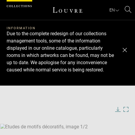
Cookies management panel
EN
Se
INFORMATION
Due to the complete redesign of our collections
management tools, some of the information
displayed in our online catalogue, particularly
rooms in which artworks can be found, may not be
up to date. We apologise for any inconvenience
caused while normal service is being restored.
Download
Next
Previous
Enlarge
image
Enlarge
in
image
new
in
Image
Downlo
Enla
caption:
window
new
image
ima
window
SKIP IMAGE CAROUSEL
in
new