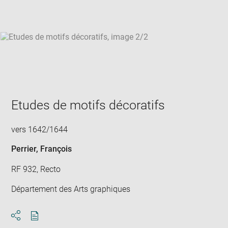
win
Etudes de motifs décoratifs
vers 1642/1644
Perrier, François
RF 932, Recto
Département des Arts graphiques
Download
Share