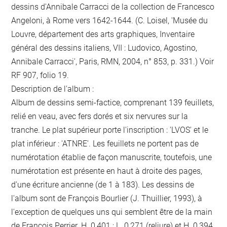
dessins d'Annibale Carracci de la collection de Francesco
Angeloni, à Rome vers 1642-1644. (C. Loisel, 'Musée du
Louvre, département des arts graphiques, Inventaire
général des dessins italiens, VII : Ludovico, Agostino,
Annibale Carracci', Paris, RMN, 2004, n° 853, p. 331.) Voir
RF 907, folio 19.
Description de l'album :
Album de dessins semi-factice, comprenant 139 feuillets,
relié en veau, avec fers dorés et six nervures sur la
tranche. Le plat supérieur porte l'inscription : 'LVOS' et le
plat inférieur : 'ATNRE'. Les feuillets ne portent pas de
numérotation établie de façon manuscrite, toutefois, une
numérotation est présente en haut à droite des pages,
d'une écriture ancienne (de 1 à 183). Les dessins de
l'album sont de François Bourlier (J. Thuillier, 1993), à
l'exception de quelques uns qui semblent être de la main
de François Perrier. H. 0,401 ; L. 0,271 (reliure) et H. 0,394