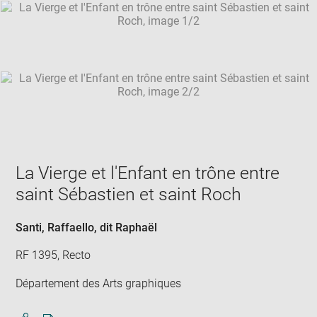
SKIP IMAGE CAROUSEL
in
new
win
La Vierge et l'Enfant en trône entre
saint Sébastien et saint Roch
Santi, Raffaello, dit Raphaël
RF 1395, Recto
Département des Arts graphiques