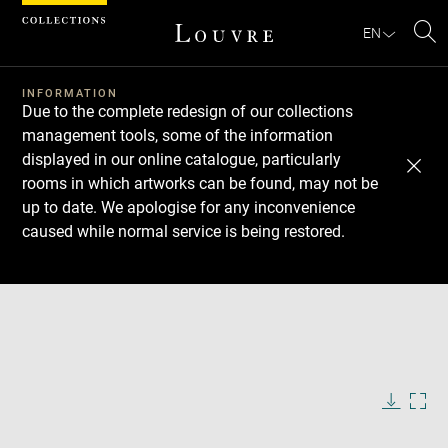
Cookies management panel
EN
Se
INFORMATION
Due to the complete redesign of our collections
management tools, some of the information
displayed in our online catalogue, particularly
rooms in which artworks can be found, may not be
up to date. We apologise for any inconvenience
caused while normal service is being restored.
Download
Next
Previous
Enlarge
image
in
Enlarge
new
image
window
in
Image
Downlo
Enla
caption:
new
image
ima
window