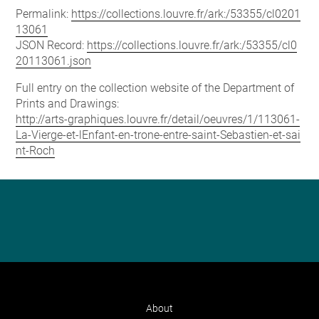
Permalink:
https://collections.louvre.fr/ark:/53355/cl0201
13061
JSON Record:
https://collections.louvre.fr/ark:/53355/cl0
20113061.json
Full entry on the collection website of the Department of
Prints and Drawings:
http://arts-graphiques.louvre.fr/detail/oeuvres/1/113061-
La-Vierge-et-lEnfant-en-trone-entre-saint-Sebastien-et-sai
nt-Roch
About