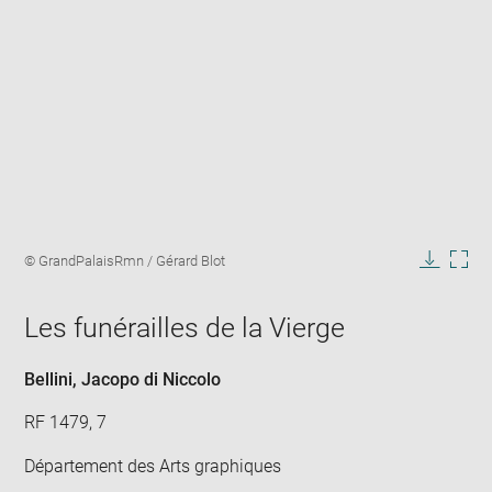
Enlarge
image
Image
© GrandPalaisRmn / Gérard Blot
in
caption:
Downlo
Enla
new
image
ima
window
Les funérailles de la Vierge
in
new
win
Bellini, Jacopo di Niccolo
RF 1479, 7
Département des Arts graphiques