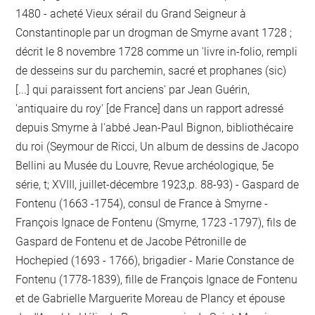
1480 - acheté Vieux sérail du Grand Seigneur à
Constantinople par un drogman de Smyrne avant 1728 ;
décrit le 8 novembre 1728 comme un 'livre in-folio, rempli
de desseins sur du parchemin, sacré et prophanes (sic)
[...] qui paraissent fort anciens' par Jean Guérin,
'antiquaire du roy' [de France] dans un rapport adressé
depuis Smyrne à l'abbé Jean-Paul Bignon, bibliothécaire
du roi (Seymour de Ricci, Un album de dessins de Jacopo
Bellini au Musée du Louvre, Revue archéologique, 5e
série, t; XVIII, juillet-décembre 1923,p. 88-93) - Gaspard de
Fontenu (1663 -1754), consul de France à Smyrne -
François Ignace de Fontenu (Smyrne, 1723 -1797), fils de
Gaspard de Fontenu et de Jacobe Pétronille de
Hochepied (1693 - 1766), brigadier - Marie Constance de
Fontenu (1778-1839), fille de François Ignace de Fontenu
et de Gabrielle Marguerite Moreau de Plancy et épouse