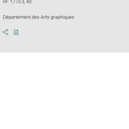
RF 1773.3, 43
Département des Arts graphiques
Download
Share
pdf