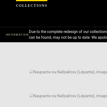
Cookies management panel
Due to the complete redesign of our collectio
INFORMATION
can be found, may not be up to date. We apolo
Download
Next
Previous
Enlarge
image
Enlarge
in
image
Image
new
in
caption:
window
new
SKIP IMAGE CAROUSEL
window