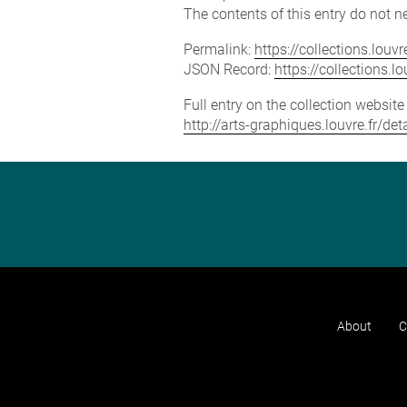
The contents of this entry do not ne
Permalink:
https://collections.lou
JSON Record:
https://collections.
Full entry on the collection websit
http://arts-graphiques.louvre.fr/
About
C