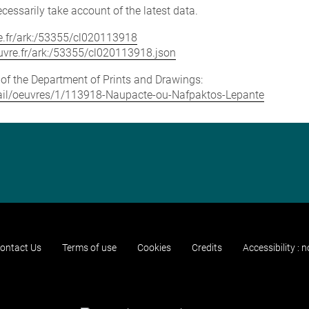
cessarily take account of the latest data.
vre.fr/ark:/53355/cl020113918
louvre.fr/ark:/53355/cl020113918.json
e of the Department of Prints and Drawings:
detail/oeuvres/1/113918-Naupacte-ou-Nafpaktos-Lepante
ontact Us
Terms of use
Cookies
Credits
Accessibility : 