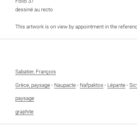
Folio 37
dessiné au recto
This artwork is on view by appointment in the referen
Sabatier, François
Grèce, paysage
-
Naupacte
-
Nafpaktos
-
Lépante
-
Sic
paysage
graphite