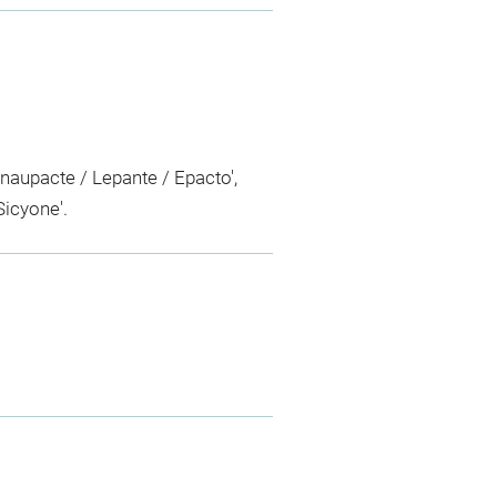
 'naupacte / Lepante / Epacto',
Sicyone'.