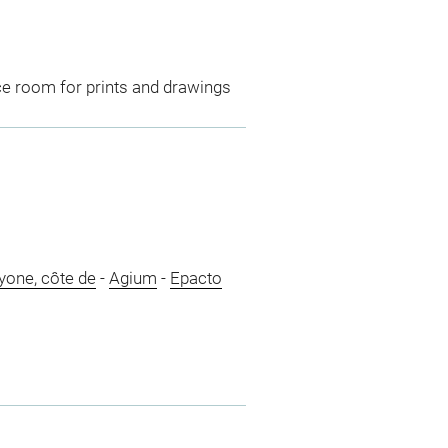
ce room for prints and drawings
yone, côte de
-
Agium
-
Epacto