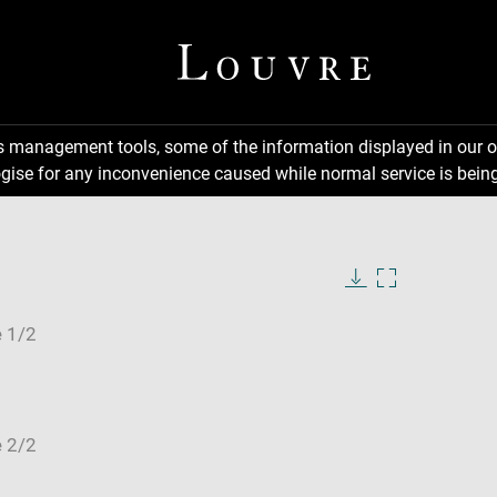
ns management tools, some of the information displayed in our o
gise for any inconvenience caused while normal service is being
Download
Enlarge
image
image
in
new
window