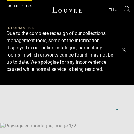
Cookies management panel
EN
Se
INFORMATION
Due to the complete redesign of our collections
management tools, some of the information
displayed in our online catalogue, particularly
rooms in which artworks can be found, may not be
up to date. We apologise for any inconvenience
caused while normal service is being restored.
Download
Next
Previous
Enlarge
image
Enlarge
in
image
new
in
Image
Downlo
Enla
caption:
window
new
image
ima
window
SKIP IMAGE CAROUSEL
in
new