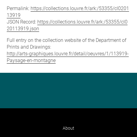
Permalink:
https://collections.louvre.fr/ark:/53355/cl0201
13919
JSON Record:
https://collections.louvre.fr/ark:/53355/cl0
20113919.json
Full entry on the collection website of the Department of
Prints and Drawings:
http://arts-graphiques.louvre.fr/detail/oeuvres/1/113919-
Paysage-en-montagne
About