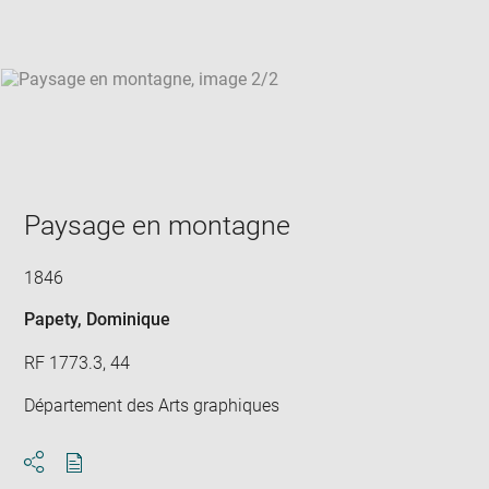
win
Paysage en montagne
1846
Papety, Dominique
RF 1773.3, 44
Département des Arts graphiques
Download
Share