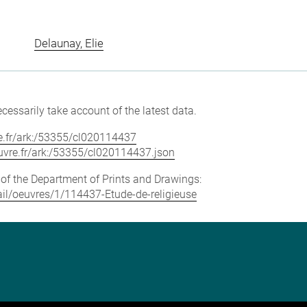
Delaunay, Elie
cessarily take account of the latest data.
vre.fr/ark:/53355/cl020114437
louvre.fr/ark:/53355/cl020114437.json
e of the Department of Prints and Drawings:
tail/oeuvres/1/114437-Etude-de-religieuse