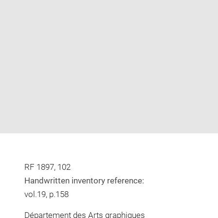
Enlarge
image
in
new
window
RF 1897, 102
Handwritten inventory reference:
vol.19, p.158
Département des Arts graphiques