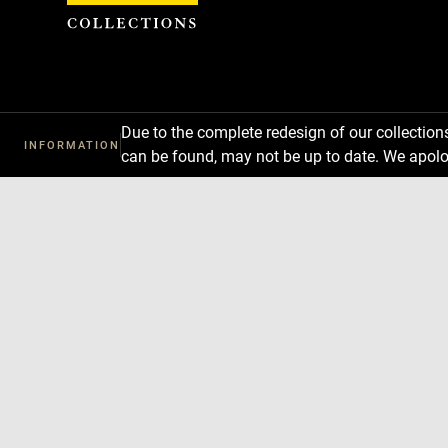
Cookies management panel
Due to the complete redesign of our collectio
INFORMATION
can be found, may not be up to date. We apolo
Download
Next
Previous