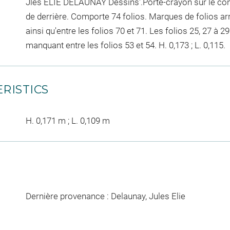
Jles ELIE DELAUNAY Dessins'.Porte-crayon sur le contr
de derrière. Comporte 74 folios. Marques de folios arra
ainsi qu'entre les folios 70 et 71. Les folios 25, 27 à 2
manquant entre les folios 53 et 54. H. 0,173 ; L. 0,115.
RISTICS
H. 0,171 m ; L. 0,109 m
Dernière provenance : Delaunay, Jules Elie