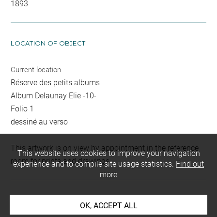
1893
LOCATION OF OBJECT
Current location
Réserve des petits albums
Album Delaunay Elie -10-
Folio 1
dessiné au verso
This artwork is on view by appointment in the reference
This website uses cookies to improve your navigation
room for prints and drawings
experience and to compile site usage statistics.
Find out
more
INDEX
OK, ACCEPT ALL