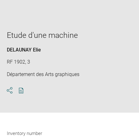
Enlarge
image
in
new
window
Etude d'une machine
DELAUNAY Elie
RF 1902, 3
Département des Arts graphiques
Download
Share
pdf
Inventory number