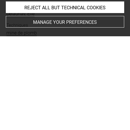
Collections
REJECT ALL BUT TECHNICAL COOKIES
Delaunay, Elie
MANAGE YOUR PREFERENCES
Techniques
mine de plomb
Last updated on 21.10.2022
The contents of this entry do not necessarily take
account of the latest data.
Permalink:
https://collections.louvre.fr/ark:/53355/cl0201
14646
JSON Record:
https://collections.louvre.fr/ark:/53355/cl0
20114646.json
Full entry on the collection website of the Department of
Prints and Drawings:
http://arts-graphiques.louvre.fr/detail/oeuvres/1/114646-
Etude-dune-machine