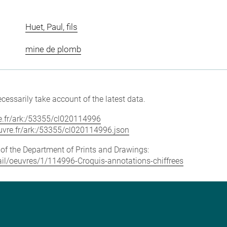
Huet, Paul, fils
mine de plomb
cessarily take account of the latest data.
vre.fr/ark:/53355/cl020114996
louvre.fr/ark:/53355/cl020114996.json
e of the Department of Prints and Drawings:
etail/oeuvres/1/114996-Croquis-annotations-chiffrees