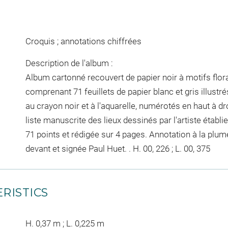
Croquis ; annotations chiffrées
Description de l'album :
Album cartonné recouvert de papier noir à motifs flor
comprenant 71 feuillets de papier blanc et gris illustr
au crayon noir et à l'aquarelle, numérotés en haut à droi
liste manuscrite des lieux dessinés par l'artiste étab
71 points et rédigée sur 4 pages. Annotation à la plume
devant et signée Paul Huet. . H. 00, 226 ; L. 00, 375
RISTICS
H. 0,37 m ; L. 0,225 m