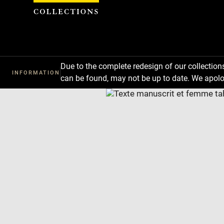
Cookies management panel
Due to the complete redesign of our collectio
INFORMATION
can be found, may not be up to date. We apolo
Download
Next
Previous