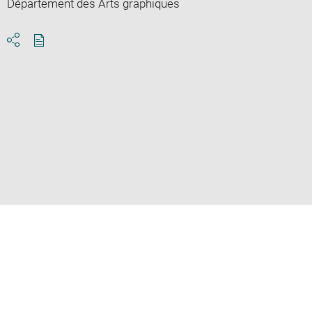
Département des Arts graphiques
Download
Share
pdf