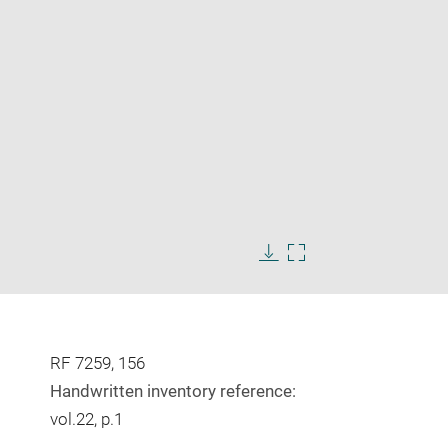
Enlarge
image
Download
Enlarge
in
image
image
new
in
window
new
window
RF 7259, 156
Handwritten inventory reference:
vol.22, p.1