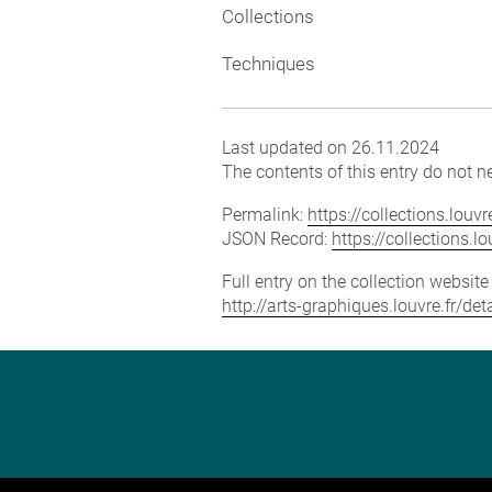
Collections
Techniques
Last updated on 26.11.2024
The contents of this entry do not ne
Permalink:
https://collections.lou
JSON Record:
https://collections.
Full entry on the collection websit
http://arts-graphiques.louvre.fr/d