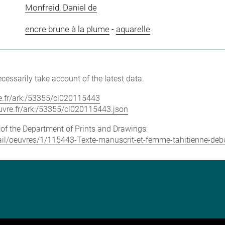
Monfreid, Daniel de
encre brune à la plume
-
aquarelle
cessarily take account of the latest data.
vre.fr/ark:/53355/cl020115443
louvre.fr/ark:/53355/cl020115443.json
e of the Department of Prints and Drawings:
etail/oeuvres/1/115443-Texte-manuscrit-et-femme-tahitienne-debo