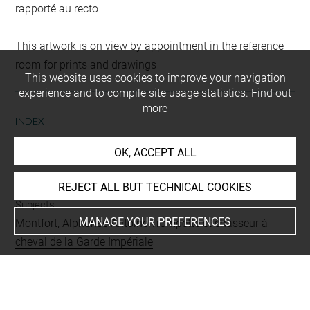
rapporté au recto
This artwork is on view by appointment in the reference
room for prints and drawings
This website uses cookies to improve your navigation
experience and to compile site usage statistics.
Find out
more
INDEX
OK, ACCEPT ALL
Collections
Montfort, Mme
REJECT ALL BUT TECHNICAL COOKIES
Subjects
MANAGE YOUR PREFERENCES
Montfort, Alphonse Antoine,Trompette et chasseur à
cheval de la Garde Impériale
Techniques
encre brune à la plume
-
mise au carreau
-
mine de
plomb