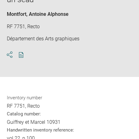
win
Montfort, Antoine Alphonse
RF 7751, Recto
Département des Arts graphiques
Download
Share
pdf
Inventory number
RF 7751, Recto
Catalog number:
Guiffrey et Marcel 10931
Handwritten inventory reference:
vol.22, p.100