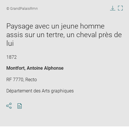
Enlarge
image
Image
© GrandPalaisRmn
in
caption:
Downlo
Enla
new
image
ima
window
Paysage avec un jeune homme
in
new
assis sur un tertre, un cheval près de
win
lui
1872
Montfort, Antoine Alphonse
RF 7770, Recto
Département des Arts graphiques
Download
Share
pdf