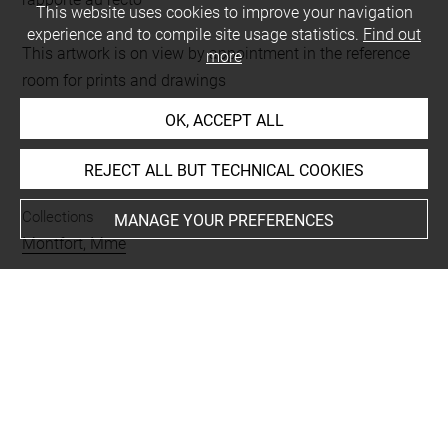
This website uses cookies to improve your navigation
experience and to compile site usage statistics.
Find out
This artwork is on view by appointment in the reference
more
room for prints and drawings
OK, ACCEPT ALL
INDEX
REJECT ALL BUT TECHNICAL COOKIES
Collections
MANAGE YOUR PREFERENCES
Montfort, Mme
People
Cartright, collection particulière, oeuvre en rapport
Subjects
Montfort, Alphonse Antoine, Scène rustique
Techniques
pierre noire