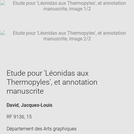
SKIP IMAGE CAROUSEL
in
new
win
Etude pour 'Léonidas aux
Thermopyles', et annotation
manuscrite
David, Jacques-Louis
RF 9136, 15
Département des Arts graphiques