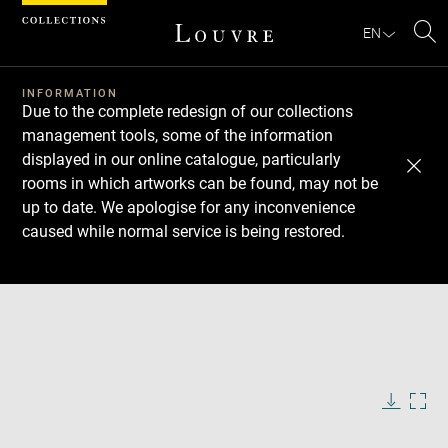
Cookies management panel
EN
Se
INFORMATION
Due to the complete redesign of our collections
management tools, some of the information
displayed in our online catalogue, particularly
rooms in which artworks can be found, may not be
up to date. We apologise for any inconvenience
caused while normal service is being restored.
Download
Next
Previous
Enlarge
image
in
Enlarge
new
image
window
in
Image
Downlo
Enla
caption:
new
image
ima
window