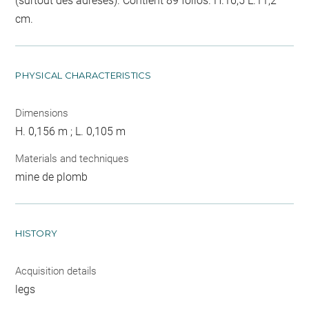
(surtout des adreses). Contient 89 folios. H.16,5 L.11,2
cm.
PHYSICAL CHARACTERISTICS
Dimensions
H. 0,156 m ; L. 0,105 m
Materials and techniques
mine de plomb
HISTORY
Acquisition details
legs