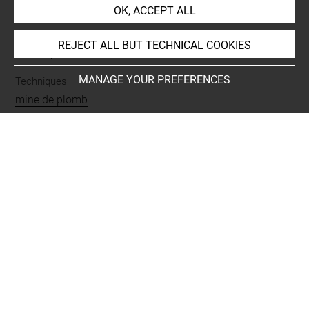
OK, ACCEPT ALL
Collections
REJECT ALL BUT TECHNICAL COOKIES
Bonnat, Léon
MANAGE YOUR PREFERENCES
Techniques
mine de plomb
Last updated on 13.10.2022
The contents of this entry do not necessarily take
account of the latest data.
Permalink:
https://collections.louvre.fr/ark:/53355/cl0201
35430
JSON Record:
https://collections.louvre.fr/ark:/53355/cl0
20135430.json
Full entry on the collection website of the Department of
Prints and Drawings: