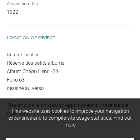
Acquisition date
1922
LOCATION OF OBJECT
Current location
Réserve des petits albums
Album Chapu Henri -24-
Folio 63
dessiné au verso
This artwork is on view by appointment in the reference
This website uses cookies to improve your navigation
room for prints and drawings
experience and to compile site usage statistics.
Find out
more
INDEX