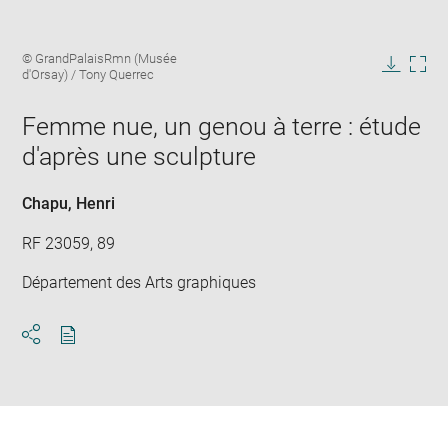
Enlarge
Image
© GrandPalaisRmn (Musée
image
caption:
d'Orsay) / Tony Querrec
in
Downlo
Enla
new
image
ima
window
Femme nue, un genou à terre : étude
in
new
d'après une sculpture
win
Chapu, Henri
RF 23059, 89
Département des Arts graphiques
Download
Share
pdf