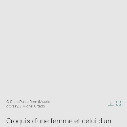
Enlarge
Image
© GrandPalaisRmn (Musée
image
caption:
d'Orsay) / Michel Urtado
in
Downlo
Enla
new
image
ima
window
Croquis d'une femme et celui d'un
in
new