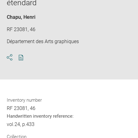
étendard
win
Chapu, Henri
RF 23081, 46
Département des Arts graphiques
Download
Share
pdf
Inventory number
RF 23081, 46
Handwritten inventory reference:
vol.24, p.433
Collection