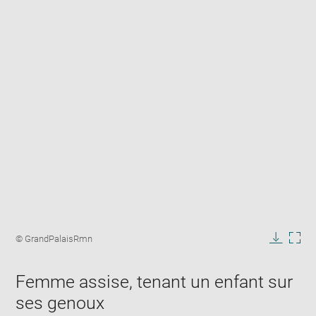
Enlarge
image
Image
© GrandPalaisRmn
in
caption:
Downlo
Enla
new
image
ima
window
Femme assise, tenant un enfant sur
in
new
ses genoux
win