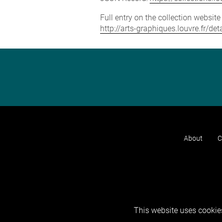
Full entry on the collection websit
http://arts-graphiques.louvre.fr/d
About
C
This website uses cookies