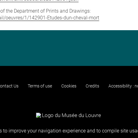
e of the Department of Prints and Drawings:
etail/oeuvres/1/142901-Etudes-dun-cheval-mort
ontact Us
Terms of use
Cookies
Credits
Accessibility : 
 to improve your navigation experience and to compile site usag