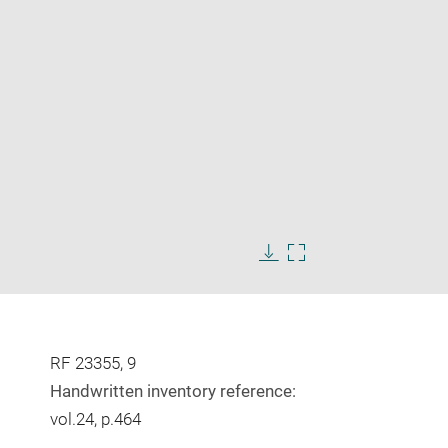
Enlarge
image
Download
Enlarge
in
image
image
new
in
window
new
window
RF 23355, 9
Handwritten inventory reference:
vol.24, p.464