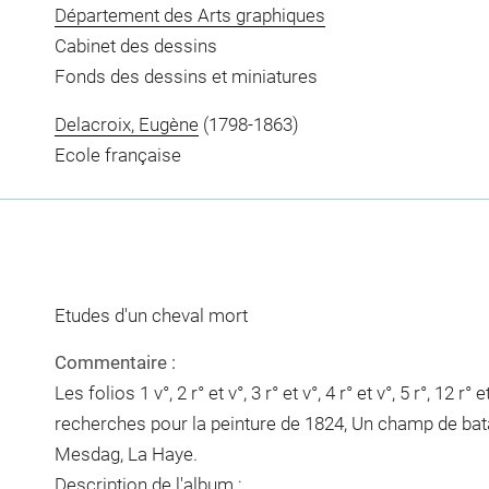
Département des Arts graphiques
Cabinet des dessins
Fonds des dessins et miniatures
Delacroix, Eugène
(1798-1863)
Ecole française
Etudes d'un cheval mort
Commentaire :
Les folios 1 v°, 2 r° et v°, 3 r° et v°, 4 r° et v°, 5 r°, 12 r
recherches pour la peinture de 1824, Un champ de bata
Mesdag, La Haye.
Description de l'album :