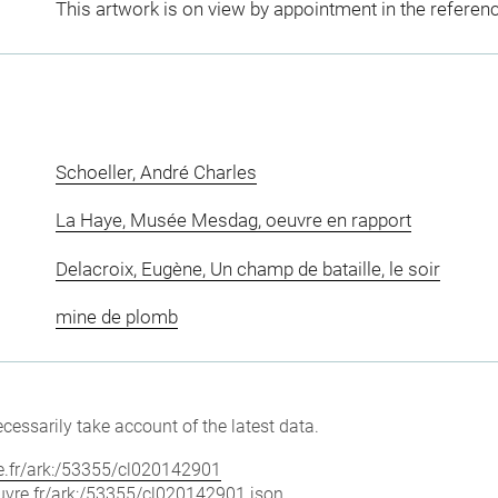
This artwork is on view by appointment in the referen
Schoeller, André Charles
La Haye, Musée Mesdag, oeuvre en rapport
Delacroix, Eugène, Un champ de bataille, le soir
mine de plomb
cessarily take account of the latest data.
vre.fr/ark:/53355/cl020142901
louvre.fr/ark:/53355/cl020142901.json