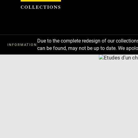
Cookies management panel
Due to the complete redesign of our collectio
INFORMATION
can be found, may not be up to date. We apolo
Download
Next
Previous