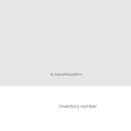
Image
© GrandPalaisRmn
caption:
Inventory number