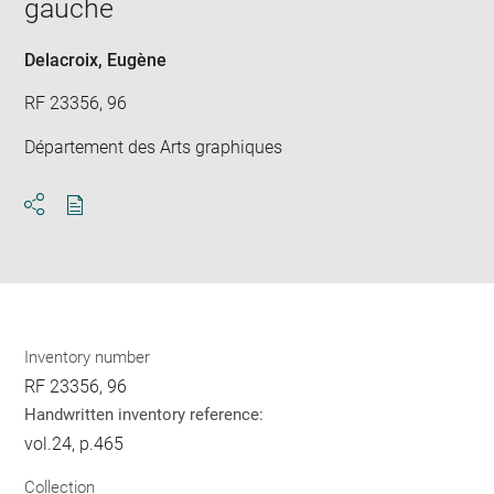
gauche
win
Delacroix, Eugène
RF 23356, 96
Département des Arts graphiques
Download
Share
pdf
Inventory number
RF 23356, 96
Handwritten inventory reference:
vol.24, p.465
Collection