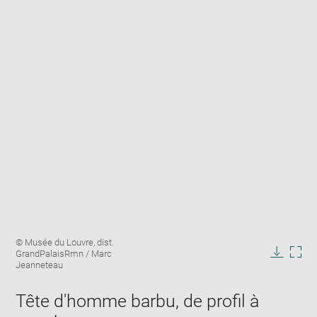
Enlarge
Image
© Musée du Louvre, dist.
image
caption:
GrandPalaisRmn / Marc
in
Downlo
Enla
Jeanneteau
new
image
ima
window
in
Tête d'homme barbu, de profil à
new