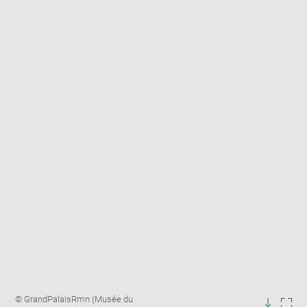
Enlarge
Image
© GrandPalaisRmn (Musée du
image