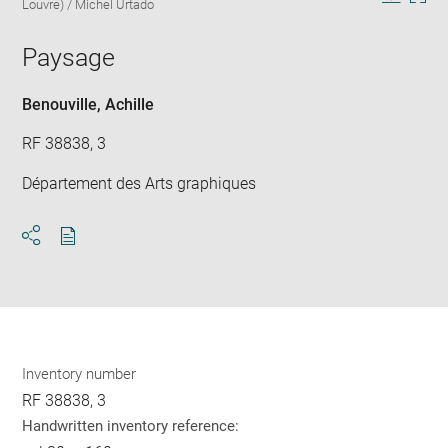
caption:
Louvre) / Michel Urtado
in
Downlo
Enla
new
image
ima
window
Paysage
in
new
win
Benouville, Achille
RF 38838, 3
Département des Arts graphiques
Download
Share
pdf
Inventory number
RF 38838, 3
Handwritten inventory reference: