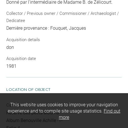
Donné par l'intermédiaire de Madame B. de Zélicourt.
Collector / Previous owner / Commissioner / Archaeologist /
Dedicatee
Dernière provenance : Fouquet, Jacques
Acquisition details
don
Acquisition date
1981
LOCATION OF OBJECT
This website uses cookies to improve your navigation
Current location
experience and to compile site usage statistics.
Find out
Réserve des petits albums
more
Album Benouville Achille -1-