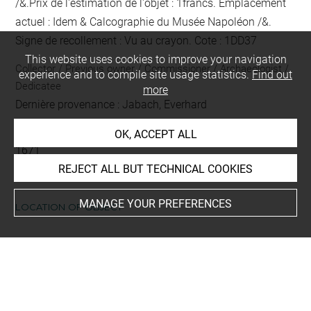
/&.Prix de l'estimation de l'objet : 1francs. Emplacement
actuel : Idem & Calcographie du Musée Napoléon /&.
Signe de recollement :
Vu
au crayon
. Cote : 1DD37
This website uses cookies to improve your navigation
Collector / Previous owner / Commissioner / Archaeologist /
experience and to compile site usage statistics.
Find out
Dedicatee
more
Dernière provenance : Jabach, Everhard
Acquisition date
OK, ACCEPT ALL
1671
REJECT ALL BUT TECHNICAL COOKIES
MANAGE YOUR PREFERENCES
LOCATION OF OBJECT
Current location
Petit format
This artwork is on view by appointment in the reference