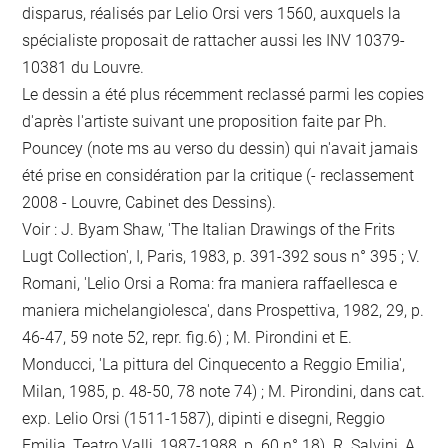
disparus, réalisés par Lelio Orsi vers 1560, auxquels la
spécialiste proposait de rattacher aussi les INV 10379-
10381 du Louvre.
Le dessin a été plus récemment reclassé parmi les copies
d'après l'artiste suivant une proposition faite par Ph.
Pouncey (note ms au verso du dessin) qui n'avait jamais
été prise en considération par la critique (- reclassement
2008 - Louvre, Cabinet des Dessins).
Voir : J. Byam Shaw, 'The Italian Drawings of the Frits
Lugt Collection', I, Paris, 1983, p. 391-392 sous n° 395 ; V.
Romani, 'Lelio Orsi a Roma: fra maniera raffaellesca e
maniera michelangiolesca', dans Prospettiva, 1982, 29, p.
46-47, 59 note 52, repr. fig.6) ; M. Pirondini et E.
Monducci, 'La pittura del Cinquecento a Reggio Emilia',
Milan, 1985, p. 48-50, 78 note 74) ; M. Pirondini, dans cat.
exp. Lelio Orsi (1511-1587), dipinti e disegni, Reggio
Emilia, Teatro Valli, 1987-1988, p. 60 n° 18). R. Salvini, A.