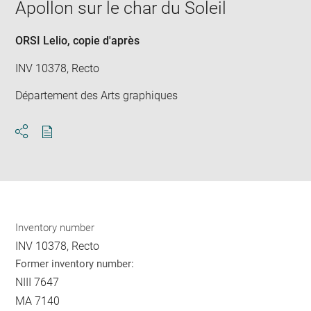
Apollon sur le char du Soleil
win
ORSI Lelio
, copie d'après
INV 10378, Recto
Département des Arts graphiques
Download
Share
pdf
Inventory number
INV 10378, Recto
Former inventory number:
NIII 7647
MA 7140