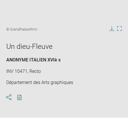
Enlarge
image
Image
© GrandPalaisRmn
in
caption:
Downlo
Enla
new
image
ima
window
Un dieu-Fleuve
in
new
win
ANONYME ITALIEN XVIè s
INV 10471, Recto
Département des Arts graphiques
Download
Share
pdf