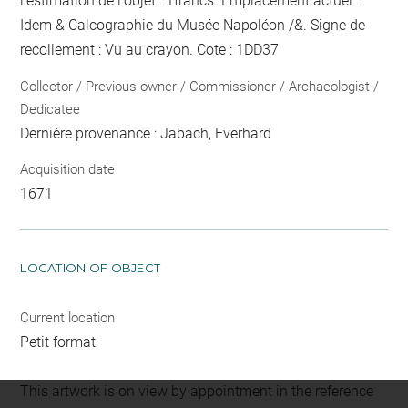
l'estimation de l'objet : 1francs. Emplacement actuel :
Idem & Calcographie du Musée Napoléon /&. Signe de
recollement :
Vu
au crayon
. Cote : 1DD37
Collector / Previous owner / Commissioner / Archaeologist /
Dedicatee
Dernière provenance : Jabach, Everhard
Acquisition date
1671
LOCATION OF OBJECT
Current location
Petit format
This artwork is on view by appointment in the reference