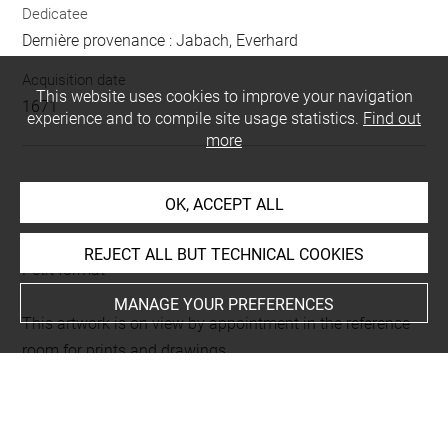
Dedicatee
Dernière provenance : Jabach, Everhard
Acquisition date
This website uses cookies to improve your navigation
1671
experience and to compile site usage statistics.
Find out
more
LOCATION OF OBJECT
OK, ACCEPT ALL
Current location
REJECT ALL BUT TECHNICAL COOKIES
Petit format
MANAGE YOUR PREFERENCES
This artwork is on view by appointment in the reference
room for prints and drawings
INDEX