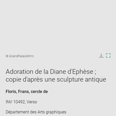
Enlarge
image
Image
© GrandPalaisRmn
in
caption:
Downlo
Enla
new
image
ima
window
Adoration de la Diane d'Ephèse ;
in
new
copie d'après une sculpture antique
win
Floris, Frans
, cercle de
INV 10492, Verso
Département des Arts graphiques