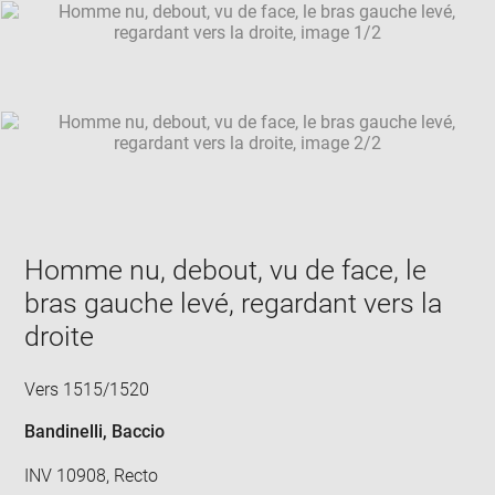
SKIP IMAGE CAROUSEL
in
new
win
Homme nu, debout, vu de face, le
bras gauche levé, regardant vers la
droite
Vers 1515/1520
Bandinelli, Baccio
INV 10908, Recto