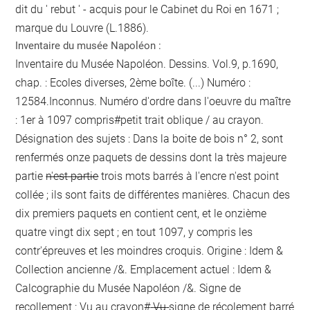
dit du ' rebut ' - acquis pour le Cabinet du Roi en 1671 ;
marque du Louvre (L.1886).
Inventaire du musée Napoléon :
Inventaire du Musée Napoléon. Dessins. Vol.9, p.1690,
chap. : Ecoles diverses, 2ème boîte. (...) Numéro :
12584.Inconnus. Numéro d'ordre dans l'oeuvre du maître
: 1er à 1097 compris#
petit trait oblique / au crayon
.
Désignation des sujets : Dans la boite de bois n° 2, sont
renfermés onze paquets de dessins dont la très majeure
partie
n'est partie
trois mots barrés à l'encre
n'est point
collée ; ils sont faits de différentes manières. Chacun des
dix premiers paquets en contient cent, et le onzième
quatre vingt dix sept ; en tout 1097, y compris les
contr'épreuves et les moindres croquis. Origine : Idem &
Collection ancienne /&. Emplacement actuel : Idem &
Calcographie du Musée Napoléon /&. Signe de
recollement :
Vu
au crayon
#
Vu
signe de récolement barré