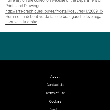
Full entry on the collection website of the Department of
Prints and Drawings:
http://arts-graphiques.louvre.fr/detail/oeuvres/1/200918-
Homme-nu-debout-vu-de-face-le-bras-gauche-leve-regar
dant-vers-la-droite
About
Contact Us
Terms of use
Cookies
Credits