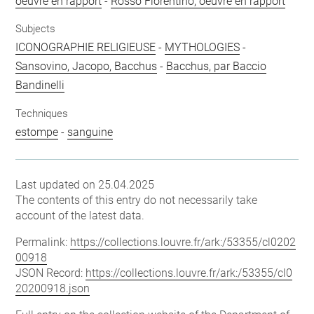
oeuvre en rapport
-
Rosso Fiorentino, oeuvre en rapport
Subjects
ICONOGRAPHIE RELIGIEUSE
-
MYTHOLOGIES
-
Sansovino, Jacopo, Bacchus
-
Bacchus, par Baccio
Bandinelli
Techniques
estompe
-
sanguine
Last updated on 25.04.2025
The contents of this entry do not necessarily take
account of the latest data.
Permalink:
https://collections.louvre.fr/ark:/53355/cl0202
00918
JSON Record:
https://collections.louvre.fr/ark:/53355/cl0
20200918.json