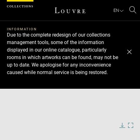
Cookies management panel
EN
Se
INFORMATION
Due to the complete redesign of our collections
management tools, some of the information
displayed in our online catalogue, particularly
rooms in which artworks can be found, may not be
up to date. We apologise for any inconvenience
caused while normal service is being restored.
Download
Next
Previous
Enlarge
image
in
Enlarge
new
image
window
in
Image
Downlo
Enla
caption:
new
image
ima
window