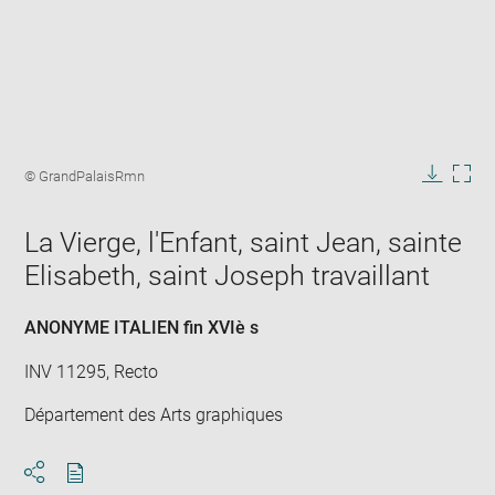
Enlarge
image
Image
© GrandPalaisRmn
in
caption:
Downlo
Enla
new
image
ima
window
La Vierge, l'Enfant, saint Jean, sainte
in
new
Elisabeth, saint Joseph travaillant
win
ANONYME ITALIEN fin XVIè s
INV 11295, Recto
Département des Arts graphiques
Download