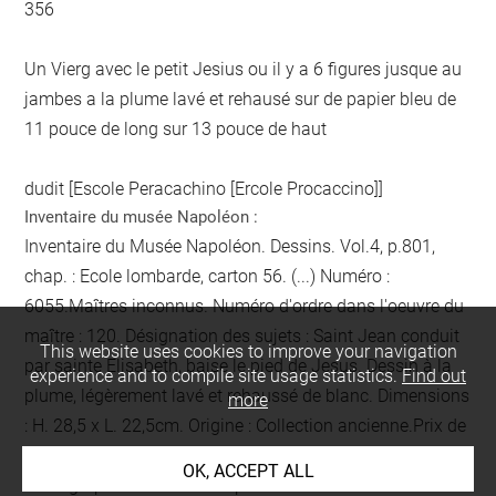
356
Un Vierg avec le petit Jesius ou il y a 6 figures jusque au
jambes a la plume lavé et rehausé sur de papier bleu de
11 pouce de long sur 13 pouce de haut
dudit [Escole Peracachino [Ercole Procaccino]]
Inventaire du musée Napoléon :
Inventaire du Musée Napoléon. Dessins. Vol.4, p.801,
chap. : Ecole lombarde, carton 56. (...) Numéro :
6055.Maîtres inconnus. Numéro d'ordre dans l'oeuvre du
maître : 120. Désignation des sujets : Saint Jean conduit
This website uses cookies to improve your navigation
par sainte Elisabeth, baise le pied de Jesus. Dessin à la
experience and to compile site usage statistics.
Find out
plume, légèrement lavé et rehaussé de blanc. Dimensions
more
: H. 28,5 x L. 22,5cm. Origine : Collection ancienne.Prix de
l'estimation de l'objet : 2francs. Emplacement actuel :
OK, ACCEPT ALL
Calcographie du Musée Napoléon. Observations :
Remis