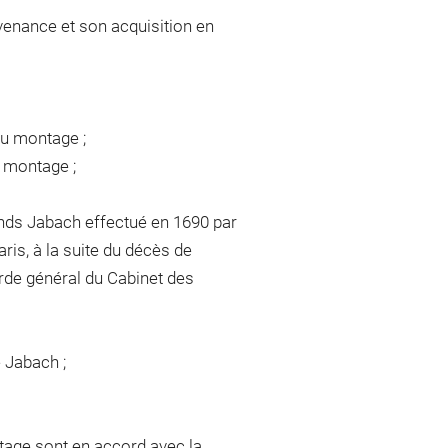
venance et son acquisition en
du montage ;
u montage ;
nds Jabach effectué en 1690 par
is, à la suite du décès de
arde général du Cabinet des
e Jabach ;
tage sont en accord avec la