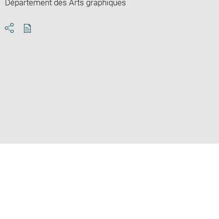
Département des Arts graphiques
Download
Share
pdf