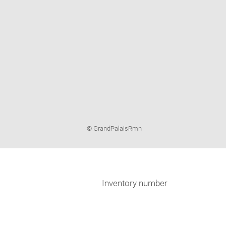
Image
© GrandPalaisRmn
caption:
Inventory number