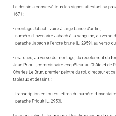
Le dessin a conservé tous les signes attestant sa pro
1671 :
- montage Jabach ivoire à large bande d'or fin ;
- numéro d'inventaire Jabach à la sanguine, au verso 
- paraphe Jabach à l'encre brune [L. 2959], au verso d
- marques, au verso du montage, du récolement du fo
Jean Prioult, commissaire-enquêteur au Châtelet de Par
Charles Le Brun, premier peintre du roi, directeur et g
tableaux et dessins :
- transcription en toutes lettres du numéro d'inventair
- paraphe Prioult [L. 2953].
L'iconographie, la technique et les dimensions du mon