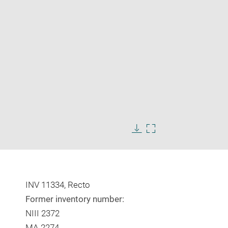
Enlarge
image
Download
Enlarge
in
image
image
new
in
window
new
window
INV 11334, Recto
Former inventory number:
NIII 2372
MA 2274