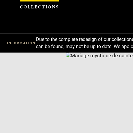
Cookies management panel
Due to the complete redesign of our collectio
INFORMATION
can be found, may not be up to date. We apolo
Download
Next
Previous