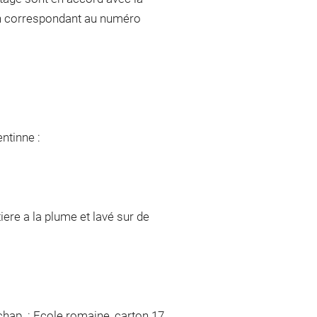
ach correspondant au numéro
ntinne :
iere a la plume et lavé sur de
hap. : Ecole romaine, carton 17.