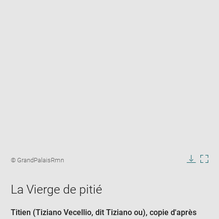
Enlarge
image
Image
© GrandPalaisRmn
in
caption:
Downlo
Enla
new
image
ima
window
La Vierge de pitié
in
new
win
Titien (Tiziano Vecellio, dit Tiziano ou)
, copie d'après