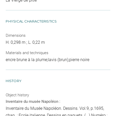
La Vierge de pitié
PHYSICAL CHARACTERISTICS
Dimensions
H. 0,298 m ; L. 0,22 m
Materials and techniques
encre brune à la plume;lavis (brun);pierre noire
HISTORY
Object history
Inventaire du musée Napoléon :
Inventaire du Musée Napoléon. Dessins. Vol.9, p.1695,
chap. : Ecole italienne, Dessins en paquets. (...) Numéro :