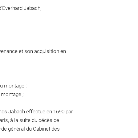
 d'Everhard Jabach,
venance et son acquisition en
du montage ;
u montage ;
nds Jabach effectué en 1690 par
is, à la suite du décès de
arde général du Cabinet des