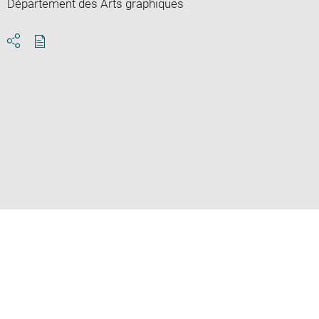
Département des Arts graphiques
Download
Share
pdf