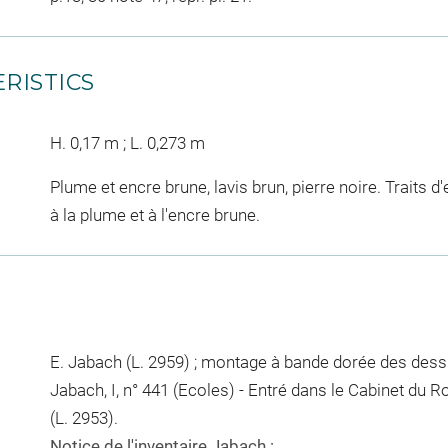
RISTICS
H. 0,17 m ; L. 0,273 m
Plume et encre brune, lavis brun, pierre noire. Traits
à la plume et à l'encre brune.
E. Jabach (L. 2959) ; montage à bande dorée des dessi
Jabach, I, n° 441 (Ecoles) - Entré dans le Cabinet du Ro
(L. 2953).
Notice de l'inventaire Jabach :