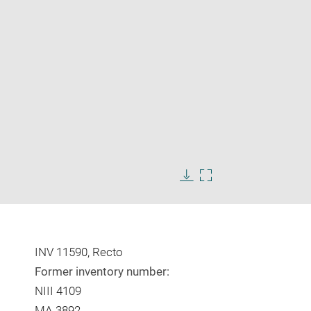
Enlarge
image
Download
Enlarge
in
image
image
new
in
window
new
window
INV 11590, Recto
Former inventory number:
NIII 4109
MA 3892