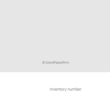
Image
© GrandPalaisRmn
caption:
Inventory number