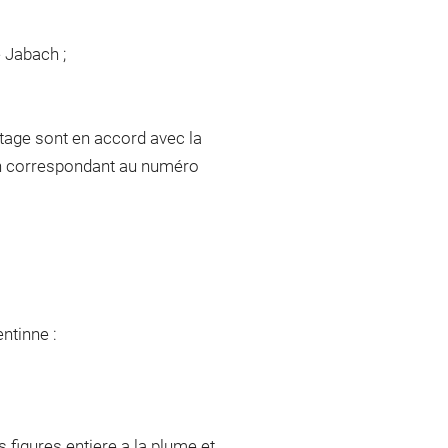
e Jabach ;
tage sont en accord avec la
ach correspondant au numéro
ntinne :
s figures entiere a la plume et