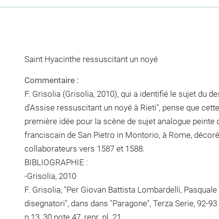
Saint Hyacinthe ressuscitant un noyé
Commentaire :
F. Grisolia (Grisolia, 2010), qui a identifié le sujet du 
d'Assise ressuscitant un noyé à Rieti", pense que cette 
première idée pour la scène de sujet analogue peinte d
franciscain de San Pietro in Montorio, à Rome, décoré p
collaborateurs vers 1587 et 1588.
BIBLIOGRAPHIE :
-Grisolia, 2010
F. Grisolia, "Per Giovan Battista Lombardelli, Pasqual
disegnatori", dans dans "Paragone", Terza Serie, 92-93 
p.13, 30 note 47, repr. pl. 21.