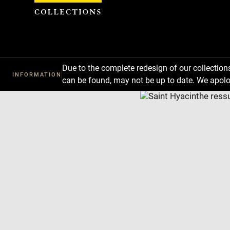
Cookies management panel
Due to the complete redesign of our collectio
INFORMATION
can be found, may not be up to date. We apolo
Download
Next
Previous