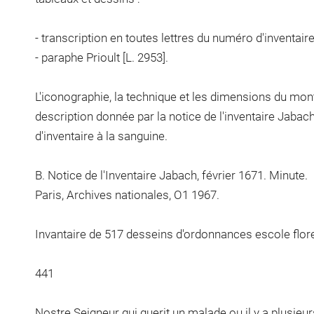
- transcription en toutes lettres du numéro d'inventair
- paraphe Prioult [L. 2953].
L'iconographie, la technique et les dimensions du mon
description donnée par la notice de l'inventaire Jab
d'inventaire à la sanguine.
B. Notice de l'Inventaire Jabach, février 1671. Minute.
Paris, Archives nationales, O1 1967.
Invantaire de 517 desseins d'ordonnances escole flore
441
Nostre Seigneur qui guerit un malade ou il y a plusieur