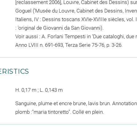
[reclassement 2006], Louvre, Cabinet des Dessins) su
Goguel ('Musée du Louvre, Cabinet des Dessins, Inven
Italiens, IV : Dessins toscans XVIe-XVIIIe siècles, vol. 
: 'original de Giovanni da San Giovanni).
Voir aussi : A. Forlani Tempesti in 'Due cataloghi, due
Anno LVIII n. 691-693, Terza Serie 75-76, p. 3-26.
RISTICS
H. 0,17 m ; L. 0,143 m
Sanguine, plume et encre brune, lavis brun. Annotation
plomb :"maria tintoretto". Collé en plein.