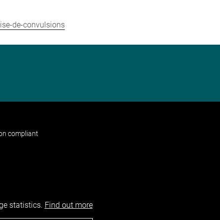
rise-de-convulsions
non compliant
e statistics.
Find out more