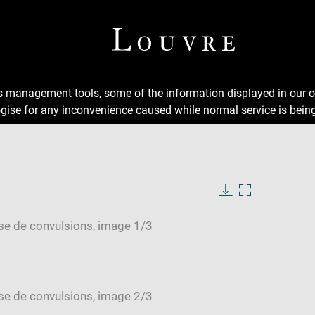
ns management tools, some of the information displayed in our o
gise for any inconvenience caused while normal service is being
Download
Enlarge
image
image
in
new
window