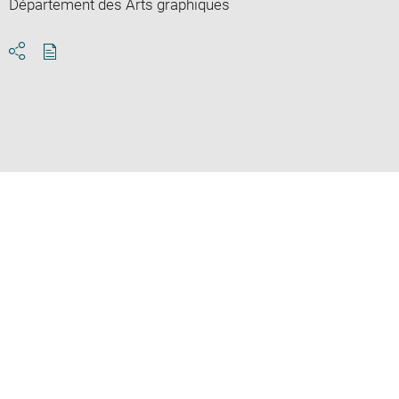
Département des Arts graphiques
Download
Share
pdf