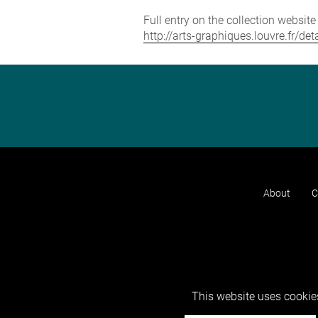
Full entry on the collection websit
http://arts-graphiques.louvre.fr/d
About
C
This website uses cookies