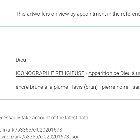
This artwork is on view by appointment in the referen
Dieu
ICONOGRAPHIE RELIGIEUSE
-
Apparition de Dieu à un
encre brune à la plume
-
lavis (brun)
-
pierre noire
-
sa
cessarily take account of the latest data.
vre.fr/ark:/53355/cl020201673
louvre.fr/ark:/53355/cl020201673.json