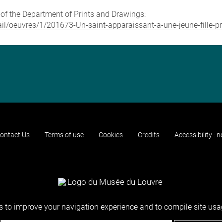
e of the Department of Prints and Drawings:
etail/oeuvres/1/201673-Un-saint-apparaissant-a-une-jeune-fille-p
ontact Us
Terms of use
Cookies
Credits
Accessibility : 
 to improve your navigation experience and to compile site usag