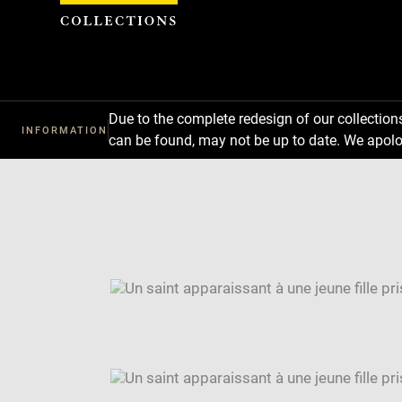
Cookies management panel
Due to the complete redesign of our collectio
INFORMATION
can be found, may not be up to date. We apolo
Download
Next
Previous
Enlarge
image
Enlarge
in
image
Enlarge
new
in
image
Image
window
new
in
caption:
window
new
SKIP IMAGE CAROUSEL
window