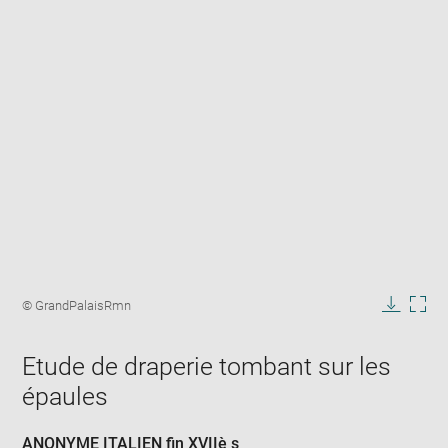
Enlarge
image
Image
© GrandPalaisRmn
in
caption:
Downlo
Enla
new
image
ima
window
Etude de draperie tombant sur les
in
new
épaules
win
ANONYME ITALIEN fin XVIIè s