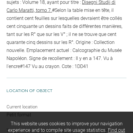
sujets : Volume 18, ayant pour titre :
Disegni Studij di
Carlo Maratti, tomo 7.
#Selon la table mise en tête, il
contient cent feuilles sur lesquelles devraient être collés
cent cinquante un dessins faits de différentes manières,
tant sur les R° que sur les V° ; il ne se trouve que cent
quarante cinq dessins sur les R°. Origine : Collection
nouvelle. Emplacement actuel : Calcographie du Musée
Napoléon. Signe de recollement :
Il y en a 147. Vu
à
l'encre
#
147 Vu
au crayon
. Cote : 1DD41
LOCATION OF OBJECT
Current location
Petit format
This website uses cookies to improve your navigation
experience and to compile site usage statistics.
Find out
This artwork is on view by appointment in the reference