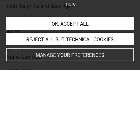
more
room for prints and drawings
OK, ACCEPT ALL
INDEX
REJECT ALL BUT TECHNICAL COOKIES
Collections
MANAGE YOUR PREFERENCES
Krahe, Lambert
Techniques
papier bleu-vert
-
pierre noire
-
rehauts de blanc
Last updated on 15.11.2024
The contents of this entry do not necessarily take
account of the latest data.
Permalink:
https://collections.louvre.fr/ark:/53355/cl0202
03195