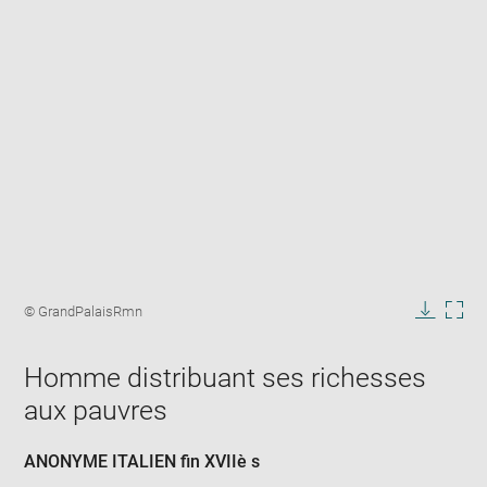
Enlarge
image
Image
© GrandPalaisRmn
in
caption:
Downlo
Enla
new
image
ima
window
Homme distribuant ses richesses
in
new
aux pauvres
win
ANONYME ITALIEN fin XVIIè s