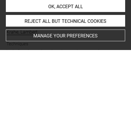
OK, ACCEPT ALL
INDEX
REJECT ALL BUT TECHNICAL COOKIES
Collections
Krahe, Lambert
MANAGE YOUR PREFERENCES
Techniques
lavis (brun)
-
papier gris
-
pierre noire
-
sanguine
Last updated on 15.11.2024
The contents of this entry do not necessarily take
account of the latest data.
Permalink:
https://collections.louvre.fr/ark:/53355/cl0202
03657
JSON Record:
https://collections.louvre.fr/ark:/53355/cl0
20203657.json
Full entry on the collection website of the Department of