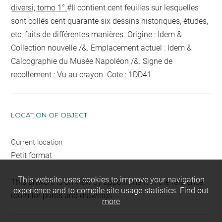
diversi, tomo 1°.
#Il contient cent feuilles sur lesquelles
sont collés cent quarante six dessins historiques, études,
etc, faits de différentes manières. Origine : Idem &
Collection nouvelle /&. Emplacement actuel : Idem &
Calcographie du Musée Napoléon /&. Signe de
recollement :
Vu
au crayon
. Cote : 1DD41
LOCATION OF OBJECT
Current location
Petit format
This website uses cookies to improve your navigation
This artwork is on view by appointment in the reference
experience and to compile site usage statistics.
Find out
room for prints and drawings
more