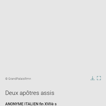
Enlarge
image
Image
© GrandPalaisRmn
in
caption:
Downlo
Enla
new
image
ima
window
Deux apôtres assis
in
new
win
ANONYME ITALIEN fin XVIIè s