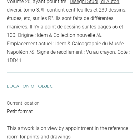
Volume 26, ayant pour titre :
Disegni Studij di Autori
diversi, tomo 3.
#Il contient cent feuilles et 239 dessins,
études, etc, sur les R°. Ils sont faits de différentes
manières. Il n'y a point de dessins sur les pages 56 et
100. Origine : Idem & Collection nouvelle /&.
Emplacement actuel : Idem & Calcographie du Musée
Napoléon /&. Signe de recollement :
Vu
au crayon
. Cote :
1DD41
LOCATION OF OBJECT
Current location
Petit format
This artwork is on view by appointment in the reference
room for prints and drawings