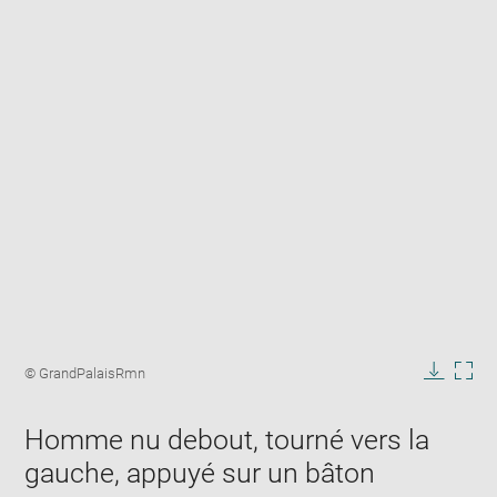
Enlarge
image
Image
© GrandPalaisRmn
in
caption:
Downlo
Enla
new
image
ima
window
Homme nu debout, tourné vers la
in
new
gauche, appuyé sur un bâton
win