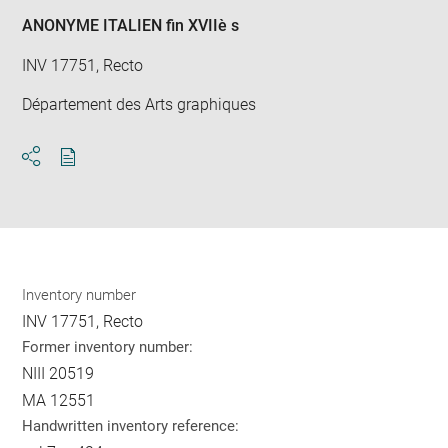
ANONYME ITALIEN fin XVIIè s
INV 17751, Recto
Département des Arts graphiques
Download
Share
pdf
Inventory number
INV 17751, Recto
Former inventory number:
NIII 20519
MA 12551
Handwritten inventory reference: