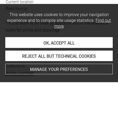
Current location
Petit format
This website uses cookies to improve your navigation
experience and to compile site usage statistics.
Find out
This artwork is on view by appointment in the reference
more
room for prints and drawings
OK, ACCEPT ALL
INDEX
REJECT ALL BUT TECHNICAL COOKIES
Collections
MANAGE YOUR PREFERENCES
Krahe, Lambert
Techniques
estompe
-
papier gris-beige
-
rehauts de blanc
-
sanguine
Last updated on 13.12.2024
The contents of this entry do not necessarily take