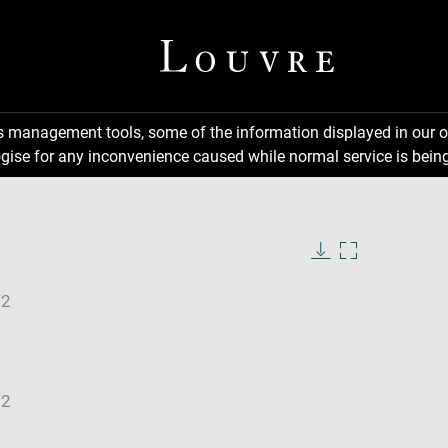
ns management tools, some of the information displayed in our o
gise for any inconvenience caused while normal service is being
Download
Enlarge
image
image
in
new
window