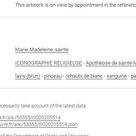
This artwork is on view by appointment in the referen
Marie Madeleine, sainte
ICONOGRAPHIE RELIGIEUSE
-
Apothéose de sainte 
lavis (brun)
-
pinceau
-
rehauts de blanc
-
sanguine
-
pa
cessarily take account of the latest data.
vre.fr/ark:/53355/cl020205514
louvre.fr/ark:/53355/cl020205514.json