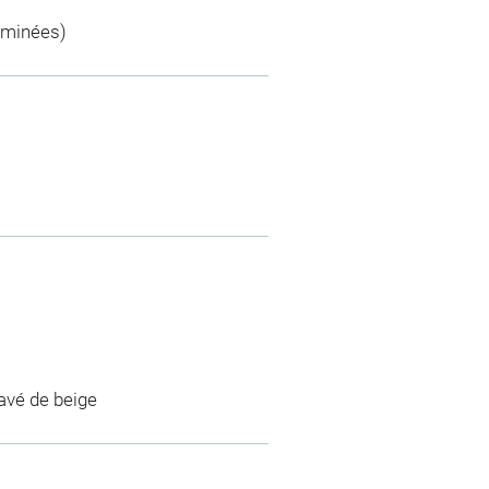
rminées)
lavé de beige