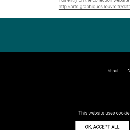
Full entry on the collection websit
http://arts-graphiques.louvre.fr/
About
C
This website uses cookies
OK, ACCEPT ALL