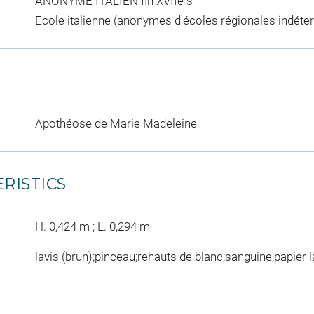
ANONYME ITALIEN fin XVIIè s
Ecole italienne (anonymes d'écoles régionales indéte
Apothéose de Marie Madeleine
RISTICS
H. 0,424 m ; L. 0,294 m
lavis (brun);pinceau;rehauts de blanc;sanguine;papier 