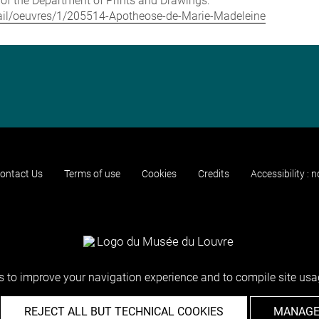
e of the Department of Prints and Drawings:
detail/oeuvres/1/205514-Apotheose-de-Marie-Madeleine
ontact Us
Terms of use
Cookies
Credits
Accessibility : 
 to improve your navigation experience and to compile site usag
REJECT ALL BUT TECHNICAL COOKIES
MANAGE