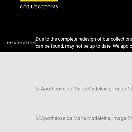
Cookies management panel
Due to the complete redesign of our collectio
INFORMATION
can be found, may not be up to date. We apolo
Download
Next
Previous
Enlarge
image
Enlarge
in
image
Image
new
in
caption:
window
new
SKIP IMAGE CAROUSEL
window