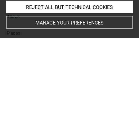
REJECT ALL BUT TECHNICAL COOKIES
INDEX
MANAGE YOUR PREFERENCES
Places
Rome, Terme di Costantino
Subjects
MYTHOLOGIES
-
Silène
Techniques
encre brune à la plume
-
pierre noire
-
aquarelle
Last updated on 18.04.2025
The contents of this entry do not necessarily take
account of the latest data.
Permalink:
https://collections.louvre.fr/ark:/53355/cl0202
05798