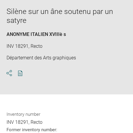
new
image
ima
window
Silène sur un âne soutenu par un
in
new
satyre
win
ANONYME ITALIEN XVIIIè s
INV 18291, Recto
Département des Arts graphiques
Download
Share
pdf
Inventory number
INV 18291, Recto
Former inventory number: