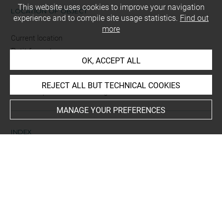
This website uses cookies to improve your navigation
LOCATION OF OBJECT
experience and to compile site usage statistics.
Find out
more
Current location
Petit format
OK, ACCEPT ALL
This artwork is on view by appointment in the reference
REJECT ALL BUT TECHNICAL COOKIES
room for prints and drawings
MANAGE YOUR PREFERENCES
INDEX
Collections
Le Brun, atelier
Places
Paris, Couvent des Carmélites de la rue Saint-Jacques
-
Paris, Couvent des Carmélites de la rue Saint-Jacques,