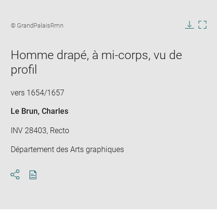
Enlarge
image
Image
© GrandPalaisRmn
in
caption:
Downlo
Enla
new
image
ima
window
Homme drapé, à mi-corps, vu de
in
new
profil
win
vers 1654/1657
Le Brun, Charles
INV 28403, Recto
Département des Arts graphiques
Download
Share
pdf