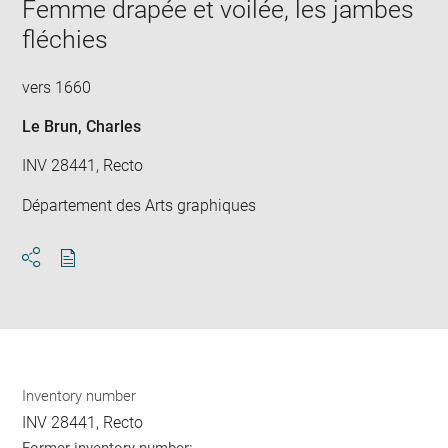
window
Femme drapée et voilée, les jambes
in
new
fléchies
win
vers 1660
Le Brun, Charles
INV 28441, Recto
Département des Arts graphiques
Download
Share
pdf
Inventory number
INV 28441, Recto
Former inventory number: