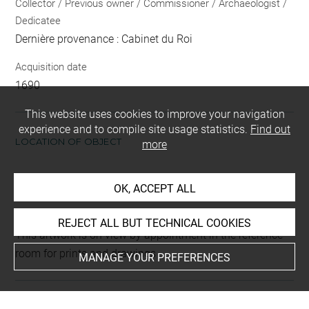
Collector / Previous owner / Commissioner / Archaeologist /
Dedicatee
Dernière provenance : Cabinet du Roi
Acquisition date
1690
This website uses cookies to improve your navigation
experience and to compile site usage statistics.
Find out
LOCATION OF OBJECT
more
Current location
OK, ACCEPT ALL
Petit format
REJECT ALL BUT TECHNICAL COOKIES
This artwork is on view by appointment in the reference
room for prints and drawings
MANAGE YOUR PREFERENCES