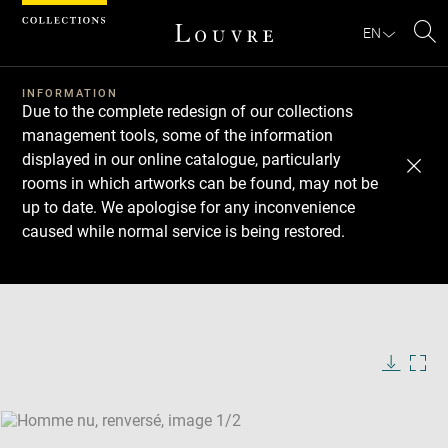
Cookies management panel
EN
Se
INFORMATION
Due to the complete redesign of our collections
management tools, some of the information
displayed in our online catalogue, particularly
rooms in which artworks can be found, may not be
up to date. We apologise for any inconvenience
caused while normal service is being restored.
Download
Next
Previous
Enlarge
image
Enlarge
in
image
new
in
Image
Downlo
Enla
caption:
window
new
image
ima
window
SKIP IMAGE CAROUSEL
in
new