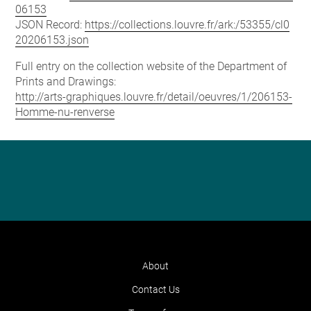
06153
JSON Record:
https://collections.louvre.fr/ark:/53355/cl0
20206153.json
Full entry on the collection website of the Department of
Prints and Drawings:
http://arts-graphiques.louvre.fr/detail/oeuvres/1/206153-
Homme-nu-renverse
About
Contact Us