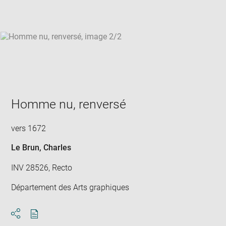
win
Homme nu, renversé
vers 1672
Le Brun, Charles
INV 28526, Recto
Département des Arts graphiques
Download
Share