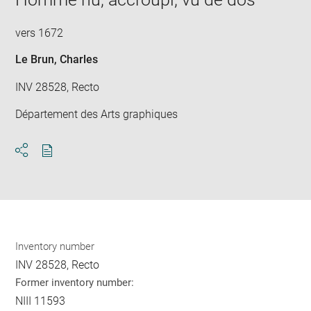
new
win
vers 1672
Le Brun, Charles
INV 28528, Recto
Département des Arts graphiques
Download
Share
pdf
Inventory number
INV 28528, Recto
Former inventory number:
NIII 11593