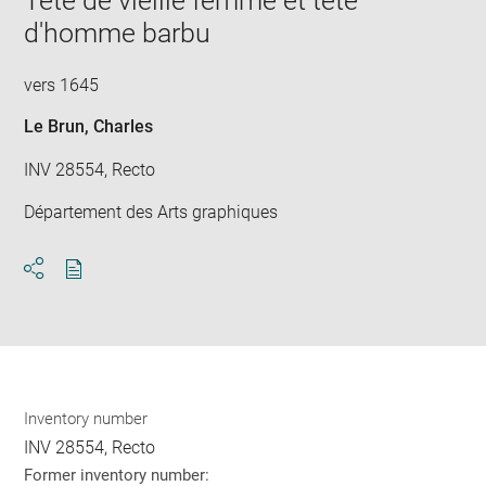
Tête de vieille femme et tête
new
d'homme barbu
win
vers 1645
Le Brun, Charles
INV 28554, Recto
Département des Arts graphiques
Download
Share
pdf
Inventory number
INV 28554, Recto
Former inventory number: