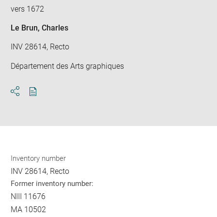
win
vers 1672
Le Brun, Charles
INV 28614, Recto
Département des Arts graphiques
Download
Share
pdf
Inventory number
INV 28614, Recto
Former inventory number:
NIII 11676
MA 10502