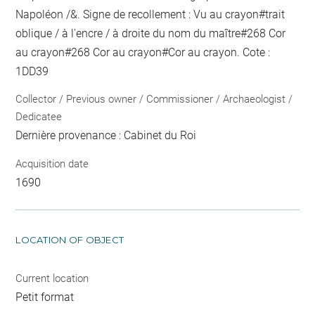
Napoléon /&. Signe de recollement :
Vu
au crayon
#
trait
oblique / à l'encre / à droite du nom du maître
#
268 Cor
au crayon
#
268 Cor
au crayon
#
Cor
au crayon
. Cote :
1DD39
Collector / Previous owner / Commissioner / Archaeologist /
Dedicatee
Dernière provenance : Cabinet du Roi
Acquisition date
1690
LOCATION OF OBJECT
Current location
Petit format