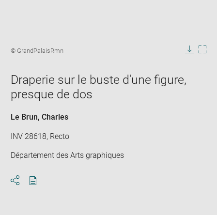
Enlarge
image
Image
© GrandPalaisRmn
in
caption:
Downlo
Enla
new
image
ima
window
Draperie sur le buste d'une figure,
in
new
presque de dos
win
Le Brun, Charles
INV 28618, Recto
Département des Arts graphiques
Download
Share
pdf