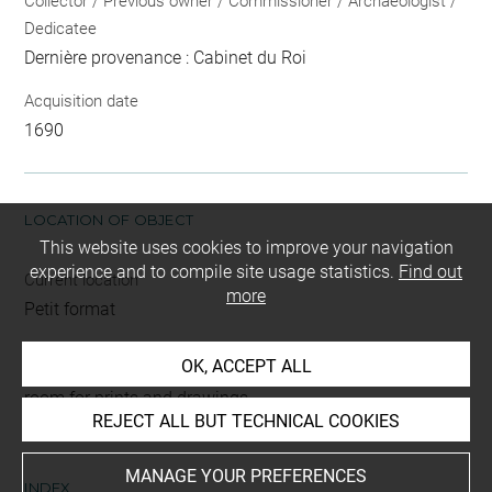
Collector / Previous owner / Commissioner / Archaeologist /
Dedicatee
Dernière provenance : Cabinet du Roi
Acquisition date
1690
LOCATION OF OBJECT
This website uses cookies to improve your navigation
experience and to compile site usage statistics.
Find out
Current location
more
Petit format
OK, ACCEPT ALL
This artwork is on view by appointment in the reference
room for prints and drawings
REJECT ALL BUT TECHNICAL COOKIES
MANAGE YOUR PREFERENCES
INDEX