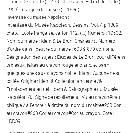
Claude Delamotte (L. 478) et de Jules Robert de Cotte (L.
1963) ; marque du musée (L. 1886).
Inventaire du musée Napoléon :
Inventaire du Musée Napoléon. Dessins. Vol.7, p.1309,
chap. : Ecole française, carton 112. (...) Numéro : 10502.
Nom du maître : Idem & Le Brun, Charles /&. Numéro
d'ordre dans l'oeuvre du maître : 603 à 870 compris.
Désignation des sujets : Etudes de Le Brun, pour différens
tableaux, faites au crayon rouge et blanc, et parmi,
quelques unes aux crayons noir et blanc. Aucune n'est
collée. Origine : Idem & Collection ancienne /&.
Emplacement actuel : Idem & Calcographie du Musée
Napoléon /&. Signe de recollement :
Vu
au crayon
#
trait
oblique / à l'encre / à droite du nom du maître
#
268 Cor
au crayon
#
268 Cor
au crayon
#
Cor
au crayon
. Cote :
1DD39